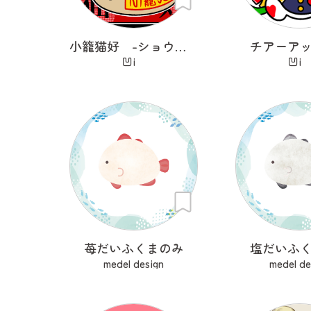
小籠猫好 -ショウロンニャンハオ-
チアーア
凹i
凹
苺だいふくまのみ
塩だいふ
medel design
medel de