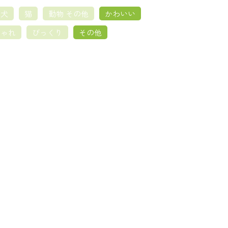
犬
猫
動物 その他
かわいい
しゃれ
びっくり
その他