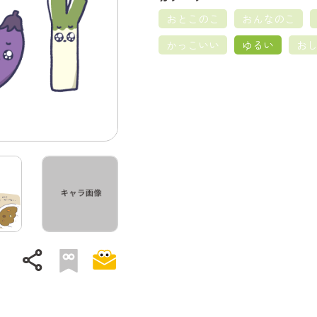
おとこのこ
おんなのこ
かっこいい
ゆるい
お
share