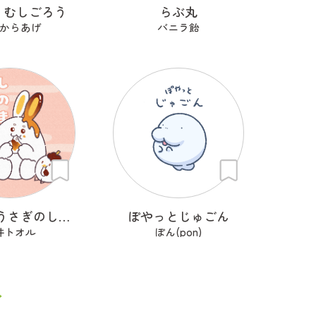
 むしごろう
らぶ丸
からあげ
バニラ飴
みたらしうさぎのしらたま
ぽやっとじゅごん
井トオル
ぽん(pon)