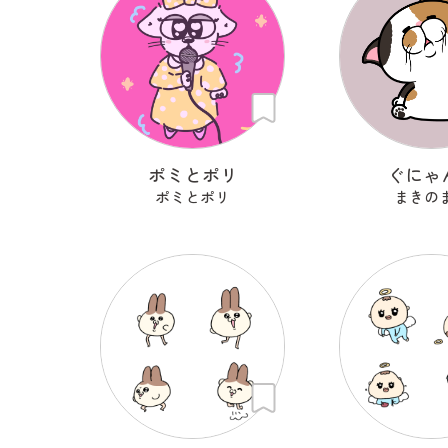
ポミとポリ
ぐにゃ
ポミとポリ
まきの