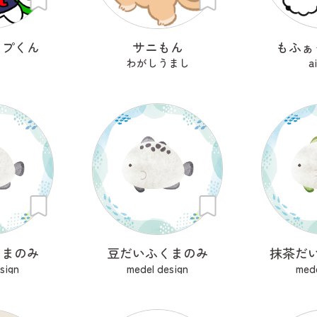
ップくん
サニもん
もふぁ
i
わがしうまし
a
くまのみ
豆だいふくまのみ
抹茶だ
sign
medel design
mede