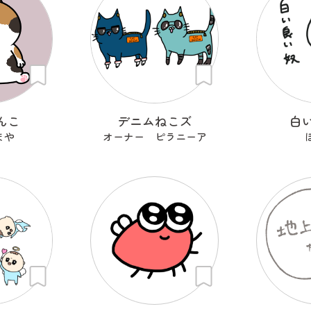
んこ
デニムねこズ
白
まや
オーナー ピラニーア