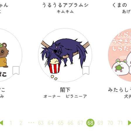
ゃん
うるうるアブラムシ
くまの
こ
キムキム
あげ
ぽこ
閣下
み
オーナー ピラニーア
犬
1
2
63
64
65
66
67
68
69
70
71