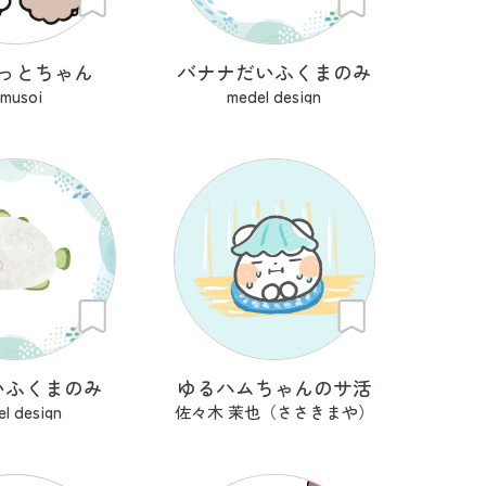
っとちゃん
バナナだいふくまのみ
imusoi
medel design
いふくまのみ
ゆるハムちゃんのサ活
l design
佐々木 茉也（ささきまや）