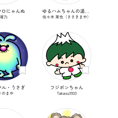
マロにゃんぬ
ゆるハムちゃんの湯上がり
渚乃
佐々木 茉也（ささきまや）
マル・うさぎ
フジポンちゃん
きのまや
Takayu3933