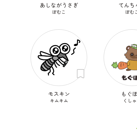
あしながうさぎ
てんち
ぽむこ
ぽむ
モスキン
もぐ
キムキム
くしゃ