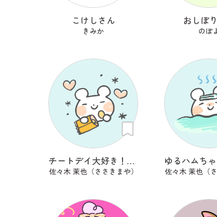
こけしさん
おしぼ
きみか
のぽ
チートデイ大好き！ゆるハムちゃん
佐々木 茉也（ささきまや）
佐々木 茉也（