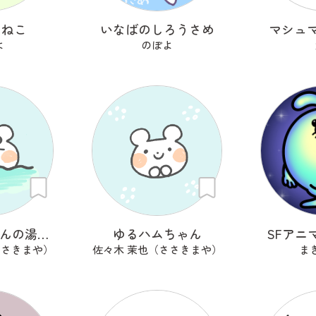
りねこ
いなばのしろうさめ
マシュ
よ
のぽよ
ゆるハムちゃんの湯上がり
ゆるハムちゃん
SFアニ
ささきまや）
佐々木 茉也（ささきまや）
ま