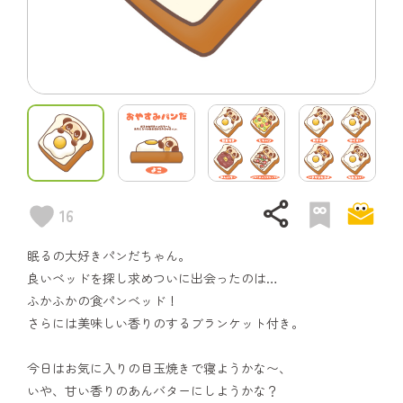
share
16
眠るの大好きパンだちゃん。
良いベッドを探し求めついに出会ったのは…
ふかふかの食パンベッド！
さらには美味しい香りのするブランケット付き。
今日はお気に入りの目玉焼きで寝ようかな〜、
いや、甘い香りのあんバターにしようかな？