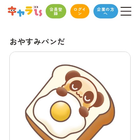
会員登
ログイ
企業の方
録
ン
へ
おやすみパンだ