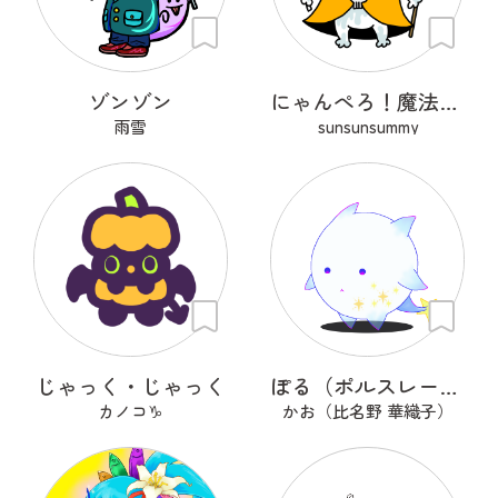
ゾンゾン
にゃんぺろ！魔法使いっ
雨雪
sunsunsummy
じゃっく・じゃっく
ぽる（ポルスレーヌ）
カノコ♑
かお（比名野 華織子）