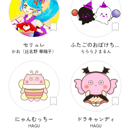
セリュレ
ふたごのおばけちゃん！くろんとしろん
かお（比名野 華織子）
ららら♪まるん
にゃんむっちー
ドラキャンディ
HAGU
HAGU