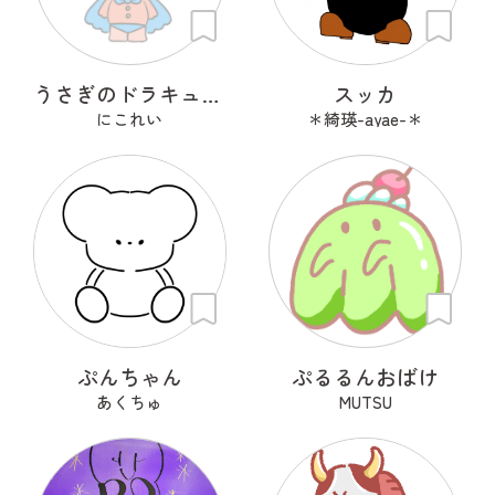
うさぎのドラキュラ「ドラぴょん」
スッカ
にこれい
＊綺瑛-ayae-＊
ぷんちゃん
ぷるるんおばけ
あくちゅ
MUTSU