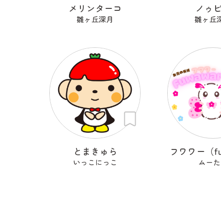
メリンターコ
ノゥ
雛ヶ丘深月
雛ヶ丘
とまきゅら
フワワー（fu
いっこにっこ
ムーた