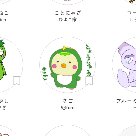
ねこ
ことにゃざ
コ
den
ひよこ家
し
やし
さご
ブルー
さぎ
姫Kuro
H