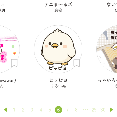
ピィ
アニま〜るズ
ない
深月
良安
C
wawar）
ピッピヨ
ちゃいろ
ん
くろいぬ
1
2
3
4
5
6
7
8
29
30