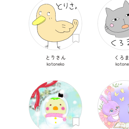
とりさん
くろ
kotoneko
kotone