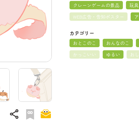
クレーンゲームの景品
玩具
WEB広告・告知ポスター
ア
カテゴリー
おとこのこ
おんなのこ
かっこいい
ゆるい
お
share