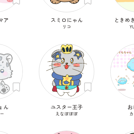
マア
スミロにゃん
ときめ
リコ
Y
ょん
ユスター王子
お
ー
えなぼぼぼ
カ