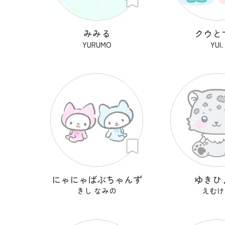
みみる
クウと
YURUMO
YUI.
にゃにゃばぶちゃんず
ゆきひ
きし なみの
えむけ