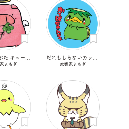
天使のこぶた キューピッグ
だれもしらないカッパちゃん
家よもぎ
蚊鳴家よもぎ