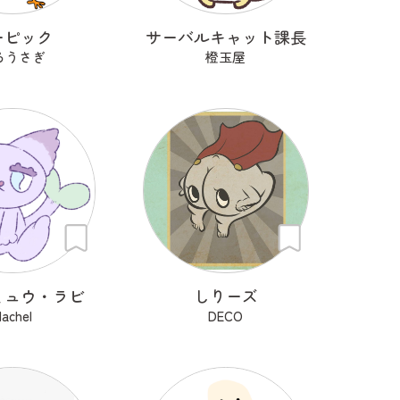
ーピック
サーバルキャット課長
ろうさぎ
橙玉屋
ミュウ・ラビ
しりーズ
achel
DECO