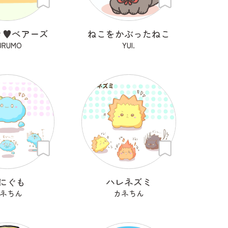
き♥ベアーズ
ねこをかぶったねこ
URUMO
YUI.
にぐも
ハレネズミ
ネちん
カネちん