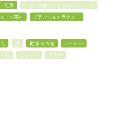
・雑貨
出版・映像・デジタルコンテンツ
イコン素材
ブランドキャラクター
犬
猫
動物 その他
かわいい
しゃれ
びっくり
その他