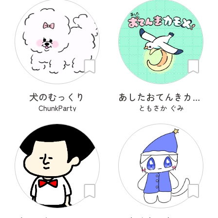
犬のむっくり
あしたおてんきカモメ
ChunkParty
ともさか ぐみ