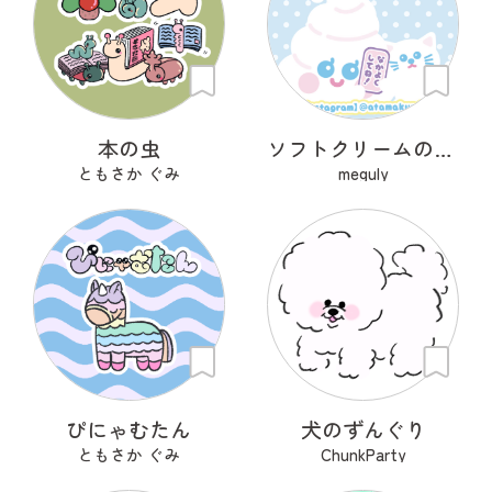
本の虫
ソフトクリームのあたまくん
ともさか ぐみ
meguly
ぴにゃむたん
犬のずんぐり
ともさか ぐみ
ChunkParty