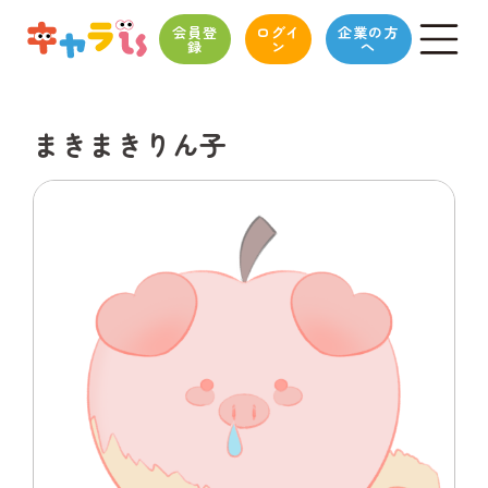
会員登
ログイ
企業の方
録
ン
へ
まきまきりん子