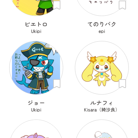
ピエトロ
てのりバク
Ukipi
epi
ジョー
ルナフィ
Ukipi
Kisara（綺沙良）