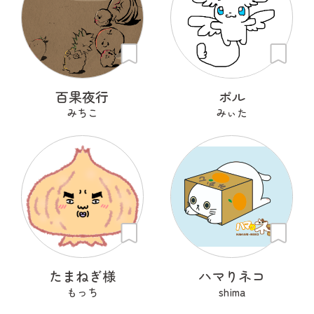
百果夜行
ポル
みちこ
みぃた
たまねぎ様
ハマりネコ
もっち
shima