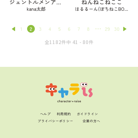
ジェントルメンアフロ🦱
ねんねこねここ
kana太郎
はるるーん(ぽちねこBOOKS)
1
2
3
4
5
6
7
8
29
30
全1182件中 41 - 80件
ヘルプ
利用規約
ガイドライン
プライバシーポリシー
企業の方へ