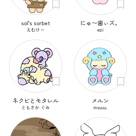
sol's sorbet
にゅ〜歯ぃズ。
えむけー
epi
ネクビとモタレル
メルン
ともさか ぐみ
myuuu.