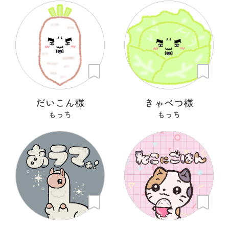
だいこん様
きゃべつ様
もっち
もっち