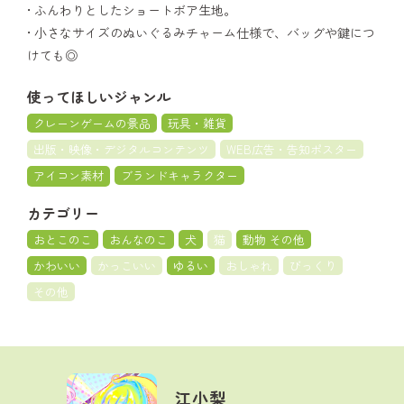
• ふんわりとしたショートボア生地。
• 小さなサイズのぬいぐるみチャーム仕様で、バッグや鍵につ
けても◎
使ってほしいジャンル
クレーンゲームの景品
玩具・雑貨
出版・映像・デジタルコンテンツ
WEB広告・告知ポスター
アイコン素材
ブランドキャラクター
カテゴリー
おとこのこ
おんなのこ
犬
猫
動物 その他
かわいい
かっこいい
ゆるい
おしゃれ
びっくり
その他
江小梨