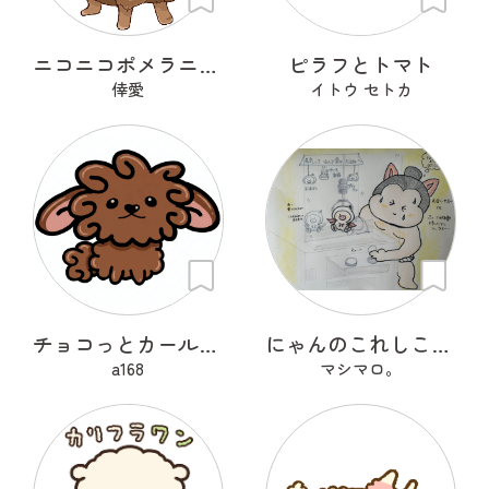
ニコニコポメラニアン
ピラフとトマト
倖愛
イトウ セトカ
チョコっとカールちゃん
にゃんのこれしこ ある日の夢 Ｎo.1
a168
マシマロ。