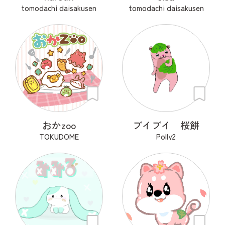
tomodachi daisakusen
tomodachi daisakusen
おかzoo
ブイブイ 桜餅
TOKUDOME
Polly2