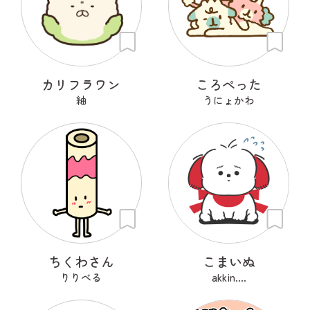
カリフラワン
ころぺった
紬
うにょかわ
ちくわさん
こまいぬ
りりべる
akkin....