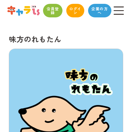
会員登
ログイ
企業の方
録
ン
へ
味方のれもたん