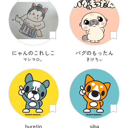
にゃんのこれしこ
パグのもったん
マシマロ。
きけちぃ
huretin
siba