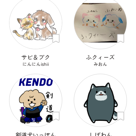
サビ＆プク
ふクィーズ
にんにんishii
みおん
剣道犬いっぽん
しばわん