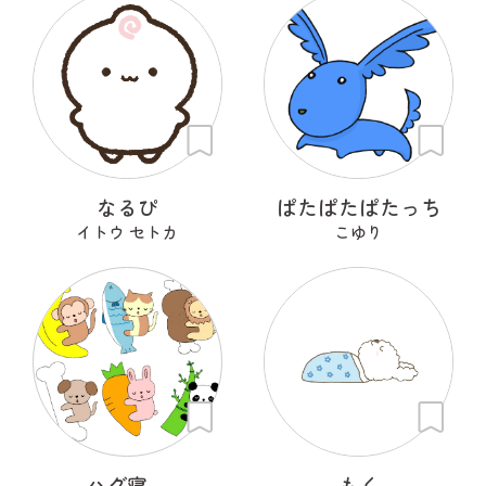
なるぴ
ぱたぱたぱたっち
イトウ セトカ
こゆり
ハグ寝。
もく