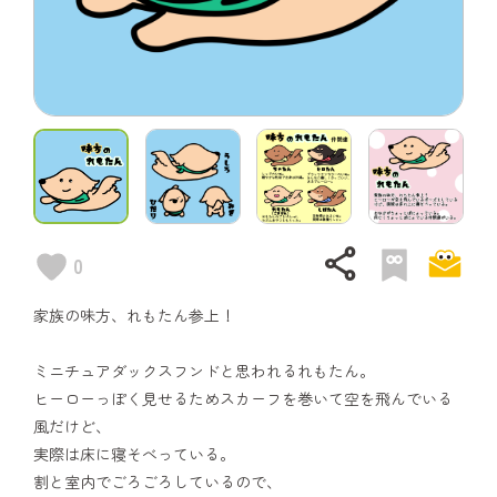
share
0
家族の味方、れもたん参上！
ミニチュアダックスフンドと思われるれもたん。
ヒーローっぽく見せるためスカーフを巻いて空を飛んでいる
風だけど、
実際は床に寝そべっている。
割と室内でごろごろしているので、