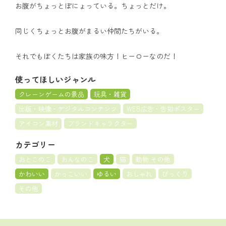
お腹がちょっとぽにょっている。ちょっとだけ。
同じくちょっとお腹がまるい仲間たちがいる。
それでもぼくたちは家族の味方！ヒーローなのだ！
使ってほしいジャンル
クレーンゲームの景品
玩具・雑貨
出版・映像・デジタルコンテンツ
WEB広告・告知ポスター
アイコン素材
ブランドキャラクター
カテゴリー
おとこのこ
おんなのこ
犬
猫
動物 その他
かわいい
かっこいい
ゆるい
おしゃれ
びっくり
その他