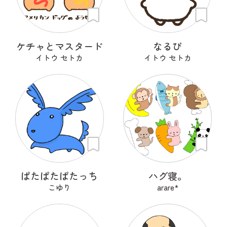
ケチャとマスタード
なるぴ
イトウ セトカ
イトウ セトカ
ぱたぱたぱたっち
ハグ寝。
こゆり
arare*