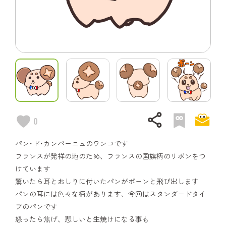
share
0
パン･ド･カンパーニュのワンコです
フランスが発祥の地のため、フランスの国旗柄のリボンをつ
けています
驚いたら耳とおしりに付いたパンがポーンと飛び出します
パンの耳には色々な柄があります、今回はスタンダードタイ
プのパンです
怒ったら焦げ、悲しいと生焼けになる事も