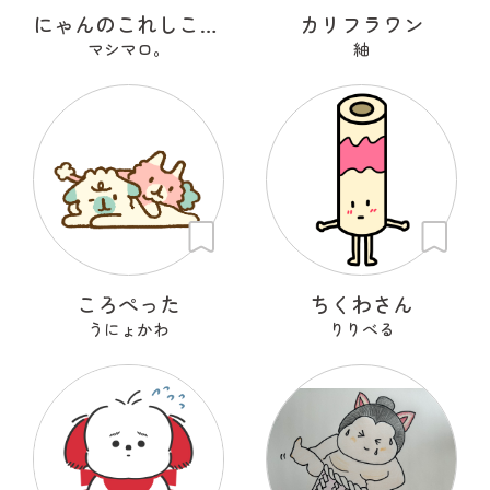
にゃんのこれしこ ある日の夢 Ｎo.1
カリフラワン
マシマロ。
紬
ころぺった
ちくわさん
うにょかわ
りりべる