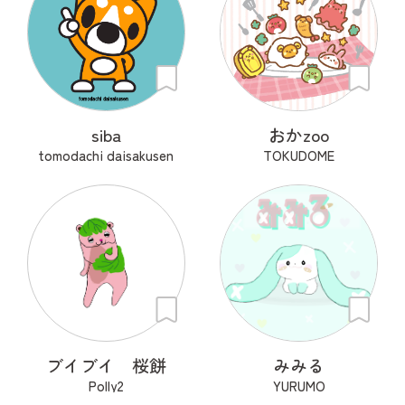
siba
おかzoo
tomodachi daisakusen
TOKUDOME
ブイブイ 桜餅
みみる
Polly2
YURUMO