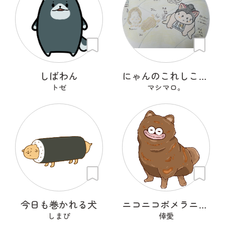
しばわん
にゃんのこれしこ ある日の夢 Ｎo.2
トゼ
マシマロ。
今日も巻かれる犬
ニコニコポメラニアン
しまぴ
倖愛