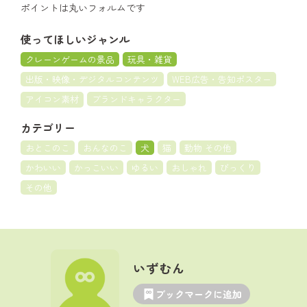
ポイントは丸いフォルムです
使ってほしいジャンル
クレーンゲームの景品
玩具・雑貨
出版・映像・デジタルコンテンツ
WEB広告・告知ポスター
アイコン素材
ブランドキャラクター
カテゴリー
おとこのこ
おんなのこ
犬
猫
動物 その他
かわいい
かっこいい
ゆるい
おしゃれ
びっくり
その他
いずむん
ブックマークに追加