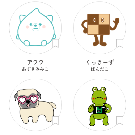
アワワ
くっきーず
あずきみみこ
ぱんだこ