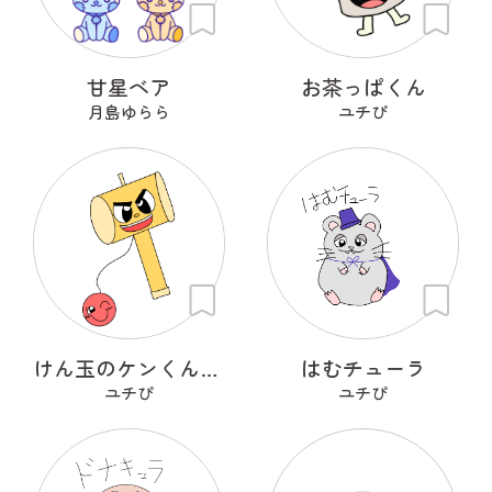
甘星ベア
お茶っぱくん
月島ゆらら
ユチぴ
けん玉のケンくんとタマちゃん
はむチューラ
ユチぴ
ユチぴ