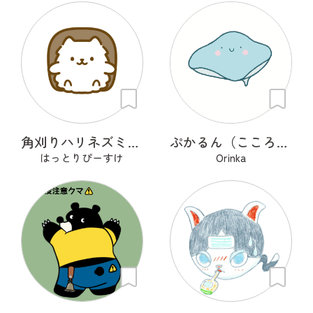
角刈りハリネズミくん
ぷかるん（こころの海を旅するエイ）
はっとりぴーすけ
Orinka