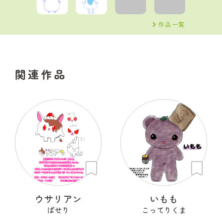
作品一覧
関連作品
ウサリアン
いもも
ぱせり
こってりくま