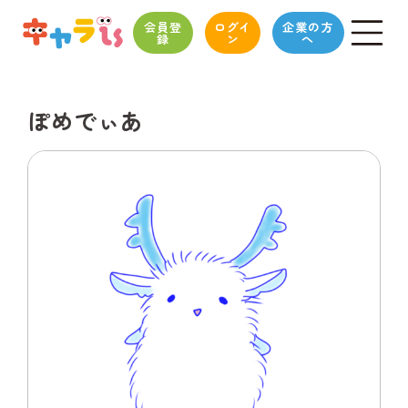
会員登
ログイ
企業の方
録
ン
へ
ぽめでぃあ