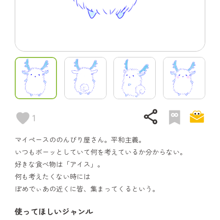
share
1
マイペースののんびり屋さん。平和主義。
いつもボーッとしていて何を考えているか分からない。
好きな食べ物は「アイス」。
何も考えたくない時には
ぽめでぃあの近くに皆、集まってくるという。
使ってほしいジャンル