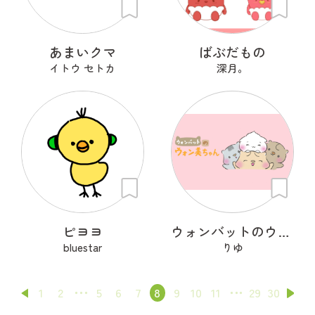
あまいクマ
ばぶだもの
イトウ セトカ
深月。
ピヨヨ
ウォンバットのウォン美ちゃん
bluestar
りゆ
1
2
5
6
7
8
9
10
11
29
30