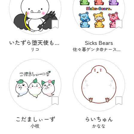
いたずら堕天使もんもん
Sicks Bears
リコ
佐々暮ゲンタ@ナース兼描き
こだましぃーず
らいちゅん
小枝
かなな