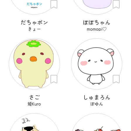
だちゃポン
ぽぽちゃん
きょー
momopi♡
さご
しゅまろん
姫Kuro
ぽゆん