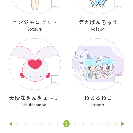
ニンジャロビット
デカぱんちゅう
yotsugi
yotsugi
天使なきんぎょ～ぷくぱたぷう
ねるるねこ
thukitomoe
tanpo
1
2
4
5
6
7
8
9
10
29
30