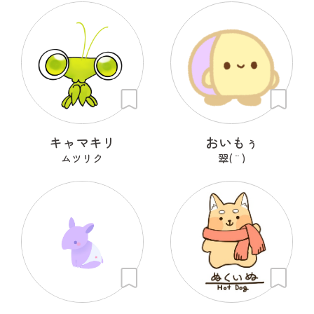
キャマキリ
おいもぅ
ムツリク
翠( ¨̮ )