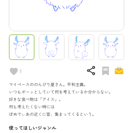
share
1
マイペースののんびり屋さん。平和主義。
いつもボーッとしていて何を考えているか分からない。
好きな食べ物は「アイス」。
何も考えたくない時には
ぽめでぃあの近くに皆、集まってくるという。
使ってほしいジャンル