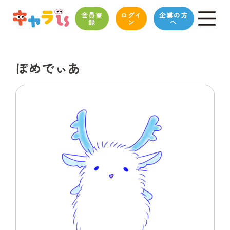
会員登
ログイ
企業の方
録
ン
へ
ぽめでぃあ