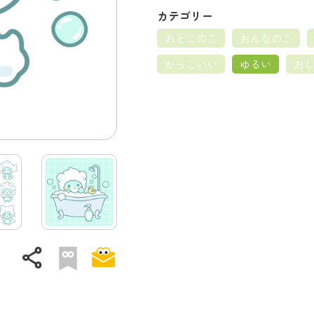
カテゴリー
おとこのこ
おんなのこ
かっこいい
ゆるい
お
share