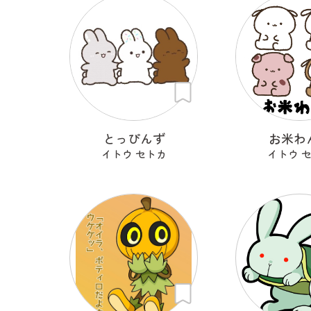
とっぴんず
お米わ
イトウ セトカ
イトウ 