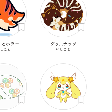
っとホラー
グゥ…ナッツ
しこと
いしこと