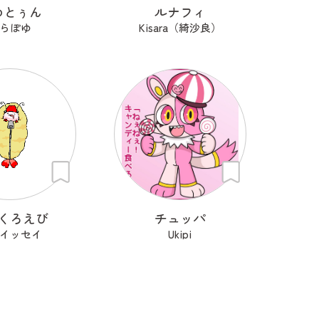
めとぅん
ルナフィ
らぽゆ
Kisara（綺沙良）
くろえび
チュッパ
イッセイ
Ukipi