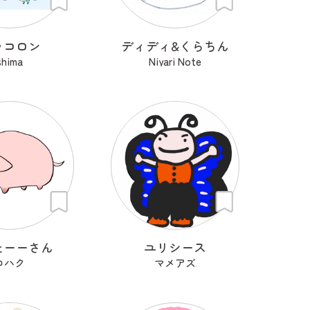
ラコロン
ディディ&くらちん
shima
Niyari Note
たーーさん
ユリシース
コハク
マメアズ