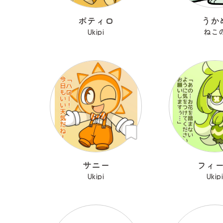
ポティロ
うか
Ukipi
ねこ
サニー
フィ
Ukipi
Ukip