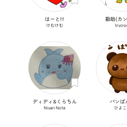
はーと!!!
勘助(カン
けむけむ
trycro
ディディ&くらちん
パンぱ
Niyari Note
ひよこ