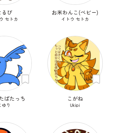
なるぴ
お米わんこ(ベビー)
ウ セトカ
イトウ セトカ
たぱたっち
こがね
こゆり
Ukipi