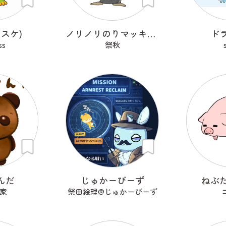
スケ)
ノリノリのりマッキーさん
ド
ss
祭秋
んだ
じゅかーびーず
ねぶ
家
祭田絵理@じゅかーびーず