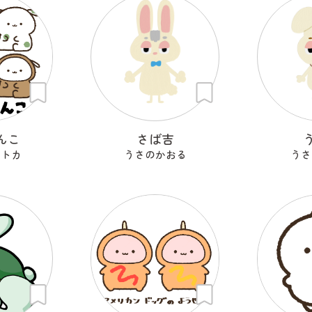
んこ
さば吉
セトカ
うさのかおる
うさ