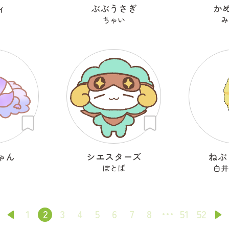
ィ
ぶぶうさぎ
か
i
ちゃい
み
ゃん
シエスターズ
ねぶ
ぽとぱ
白井
1
2
3
4
5
6
7
8
51
52