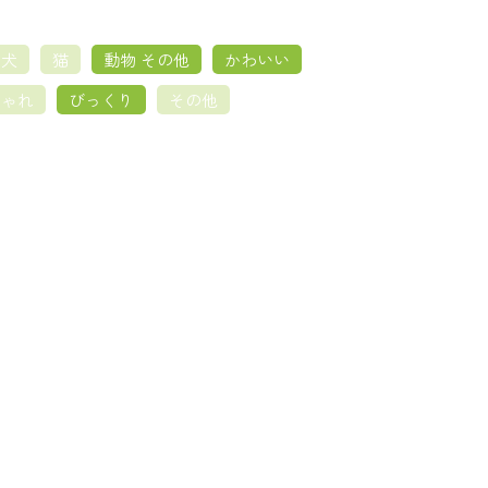
犬
猫
動物 その他
かわいい
しゃれ
びっくり
その他