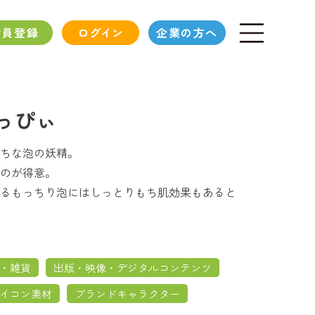
会員登録
ログイン
企業の方へ
っぴぃ
ちな泡の妖精。
のが得意。
るもっちり泡にはしっとりもち肌効果もあると
・雑貨
出版・映像・デジタルコンテンツ
イコン素材
ブランドキャラクター