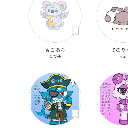
もこあら
てのり
まぴ子
epi