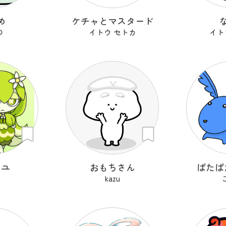
め
ケチャとマスタード
の
イトウ セトカ
イト
ーユ
おもちさん
ぱたぱ
i
kazu