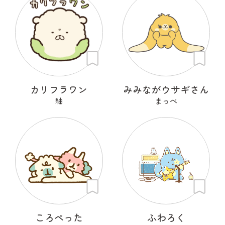
カリフラワン
みみながウサギさん
紬
まっぺ
ころぺった
ふわろく