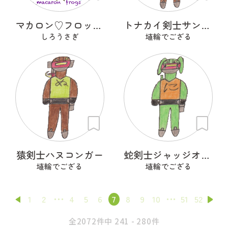
マカロン♡フロッグズ
トナカイ剣士サンタＣＲＯＳＳ
しろうさぎ
埴輪でござる
猿剣士ハヌコンガー
蛇剣士ジャッジオルトロス
埴輪でござる
埴輪でござる
1
2
4
5
6
7
8
9
10
51
52
全2072件中 241 - 280件