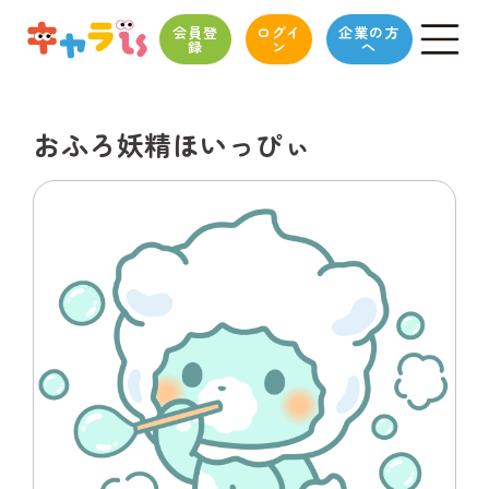
会員登
ログイ
企業の方
録
ン
へ
おふろ妖精ほいっぴぃ