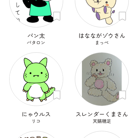
パン太
はなながゾウさん
パタロン
まっぺ
にゃウルス
スレンダーくまさん
リコ
天賜穂足