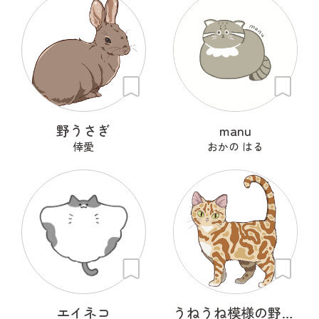
野うさぎ
manu
倖愛
おかの はる
エイネコ
うねうね模様の野良猫