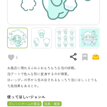
share
6
お風呂に現れるふわふわもちもちな泡の妖精。
泡アートで色んな形に変身するのが得意。
ほいっぴぃの手から生み出されるもっちり泡にはしっとりも
ち肌効果もあるとか。
使ってほしいジャンル
クレーンゲームの景品
玩具・雑貨