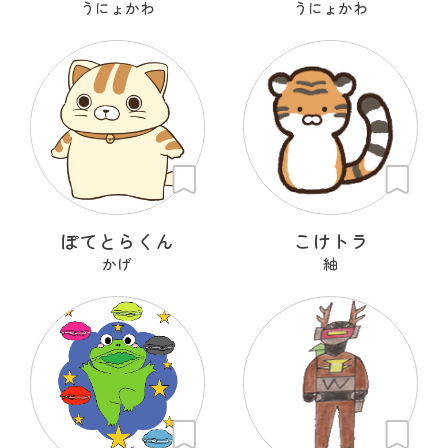
うにょかわ
うにょかわ
ぽてとらくん
こけトラ
かげ
紬