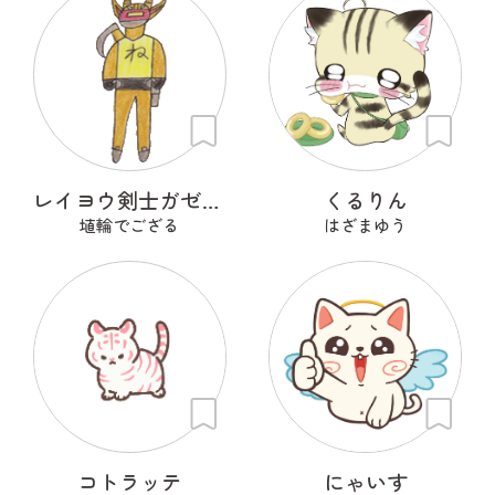
レイヨウ剣士ガゼルナイト
くるりん
埴輪でござる
はざまゆう
コトラッテ
にゃいす