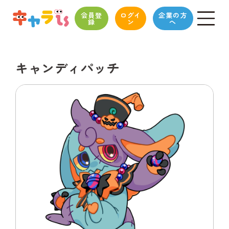
会員登
ログイ
企業の方
録
ン
へ
キャンディパッチ