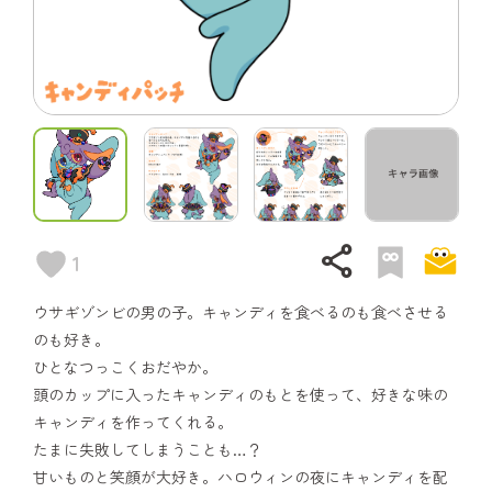
share
1
ウサギゾンビの男の子。キャンディを食べるのも食べさせる
のも好き。
ひとなつっこくおだやか。
頭のカップに入ったキャンディのもとを使って、好きな味の
キャンディを作ってくれる。
たまに失敗してしまうことも…？
甘いものと笑顔が大好き。ハロウィンの夜にキャンディを配