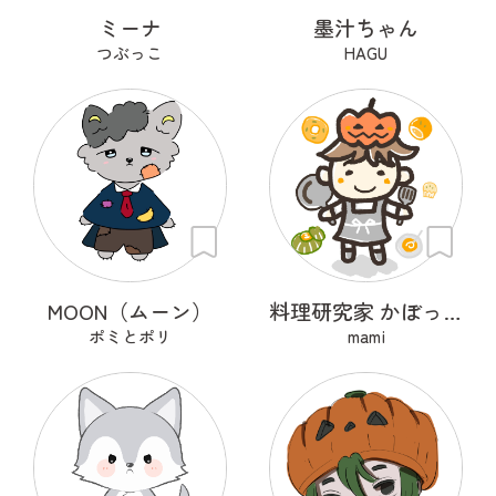
ミーナ
墨汁ちゃん
つぶっこ
HAGU
MOON（ムーン）
料理研究家 かぼっちゃ王子
ポミとポリ
mami