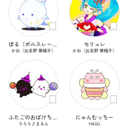
ぽる（ポルスレーヌ）
セリュレ
かお（比名野 華織子）
かお（比名野 華織子）
ふたごのおばけちゃん！くろんとしろん
にゃんむっちー
ららら♪まるん
HAGU