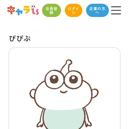
会員登
ログイ
企業の方
録
ン
へ
ぴぴぷ