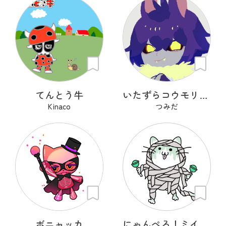
てんとう牛
いたずらコウモリのコモ
Kinaco
つみだ
ボニャッカ
にゃんぺろ！ミイラッ