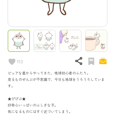
share
113
ピュアな星からやってきた、地球初心者のふたり。
見るものぜんぶが不思議で、今日も地球をうろうろしていま
す。
★ぴぴぷ★
好奇心いっぱいのふしぎな子。
気になるものにはすぐ近づいてしまう。