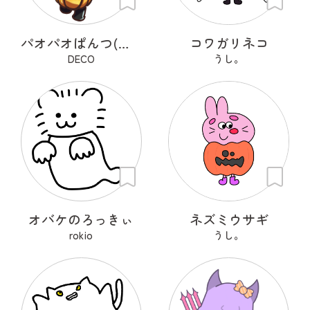
パオパオぱんつ(ハロウィン仕様)
コワガリネコ
DECO
うし。
オバケのろっきぃ
ネズミウサギ
rokio
うし。