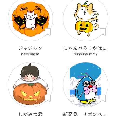
ジャジャン
にゃんぺろ！かぼちゃっ
nekowacat
sunsunsummy
しがみつ君
新発見 リボンペンギン