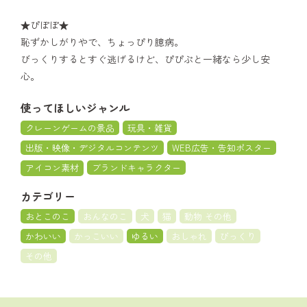
★ぴぽぽ★
恥ずかしがりやで、ちょっぴり臆病。
びっくりするとすぐ逃げるけど、ぴぴぷと一緒なら少し安
心。
使ってほしいジャンル
クレーンゲームの景品
玩具・雑貨
出版・映像・デジタルコンテンツ
WEB広告・告知ポスター
アイコン素材
ブランドキャラクター
カテゴリー
おとこのこ
おんなのこ
犬
猫
動物 その他
かわいい
かっこいい
ゆるい
おしゃれ
びっくり
その他