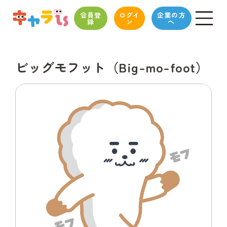
会員登
ログイ
企業の方
録
ン
へ
ビッグモフット（Big-mo-foot）