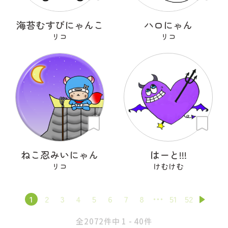
海苔むすびにゃんこ
ハロにゃん
リコ
リコ
ねこ忍みいにゃん
はーと!!!
リコ
けむけむ
1
2
3
4
5
6
7
8
51
52
全2072件中 1 - 40件