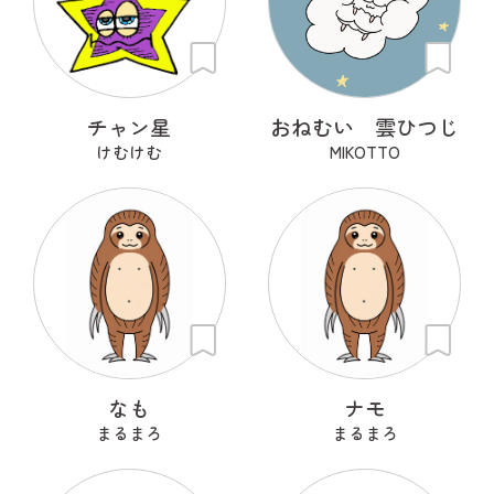
チャン星
おねむい 雲ひつじ
けむけむ
MIKOTTO
なも
ナモ
まるまろ
まるまろ