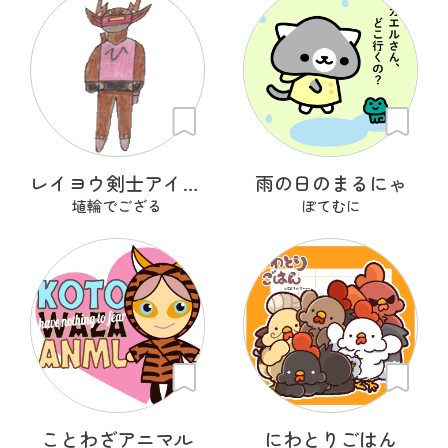
レイヨウ剣士アイベクサー
雨の日のまるにゃ
埴輪でござる
ぽてむに
ことわざアニマル
にわとりごはん