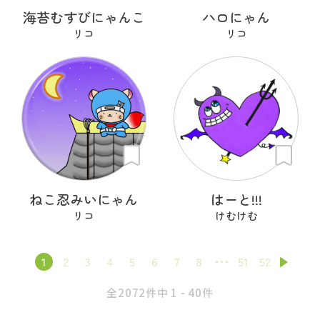
海苔むすびにゃんこ
ハロにゃん
リコ
リコ
ねこ忍みいにゃん
はーと!!!
リコ
けむけむ
1
2
3
4
5
6
7
8
51
52
全2072件中 1 - 40件