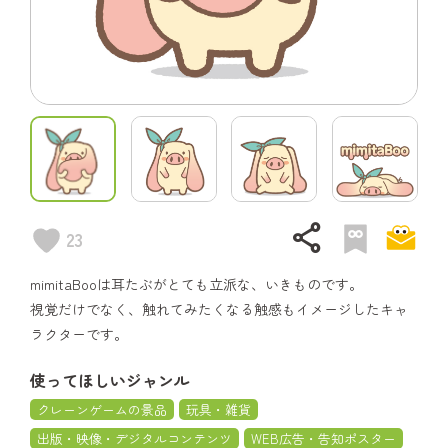
share
23
mimitaBooは耳たぶがとても立派な、いきものです。
視覚だけでなく、触れてみたくなる触感もイメージしたキャ
ラクターです。
使ってほしいジャンル
クレーンゲームの景品
玩具・雑貨
出版・映像・デジタルコンテンツ
WEB広告・告知ポスター