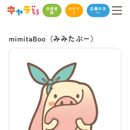
会員登
ログイ
企業の方
録
ン
へ
mimitaBoo（みみたぶー）