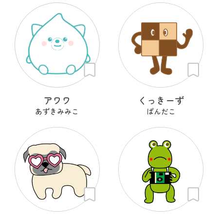
アワワ
くっきーず
あずきみみこ
ぱんだこ