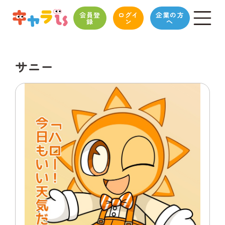
会員登
ログイ
企業の方
録
ン
へ
サニー