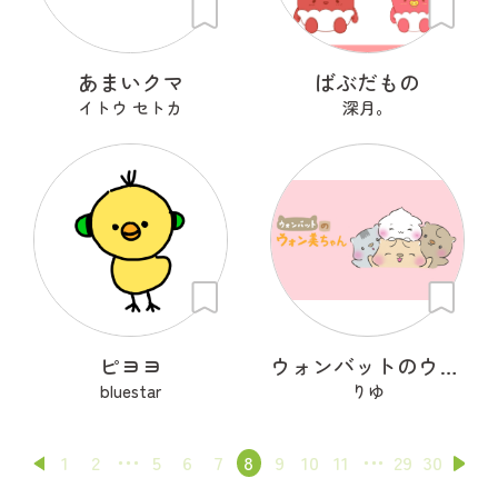
あまいクマ
ばぶだもの
イトウ セトカ
深月。
ピヨヨ
ウォンバットのウォン美ちゃん
bluestar
りゆ
1
2
5
6
7
8
9
10
11
29
30