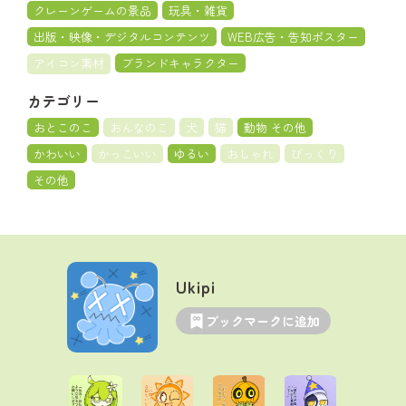
クレーンゲームの景品
玩具・雑貨
出版・映像・デジタルコンテンツ
WEB広告・告知ポスター
アイコン素材
ブランドキャラクター
カテゴリー
おとこのこ
おんなのこ
犬
猫
動物 その他
かわいい
かっこいい
ゆるい
おしゃれ
びっくり
その他
Ukipi
ブックマークに追加