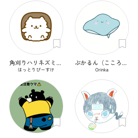
角刈りハリネズミくん
ぷかるん（こころの海を旅するエイ）
はっとりぴーすけ
Orinka