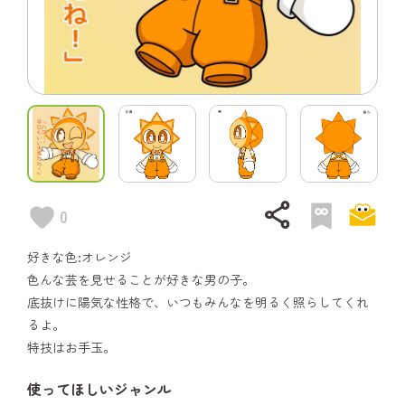
share
0
好きな色:オレンジ
色んな芸を見せることが好きな男の子。
底抜けに陽気な性格で、いつもみんなを明るく照らしてくれ
るよ。
特技はお手玉。
使ってほしいジャンル