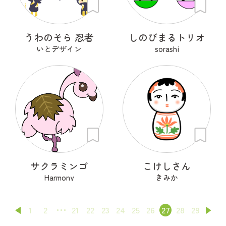
うわのそら 忍者
しのびまるトリオ
いとデザイン
sorashi
サクラミンゴ
こけしさん
Harmony
きみか
1
2
21
22
23
24
25
26
27
28
29