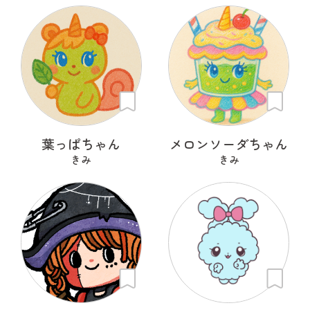
葉っぱちゃん
メロンソーダちゃん
きみ
きみ