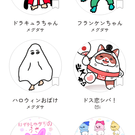
ドラキュラちゃん
フランケンちゃん
メグダサ
メグダサ
ハロウィンおばけ
ドス恋シバ！
メグダサ
凹i