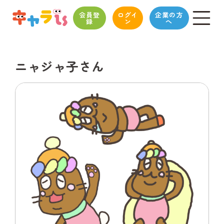
会員登
ログイ
企業の方
録
ン
へ
ニャジャ子さん