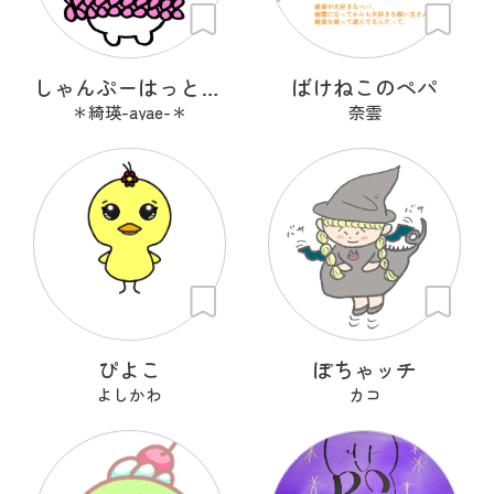
しゃんぷーはっときゃっと
ばけねこのペパ
＊綺瑛-ayae-＊
奈雲
ぴよこ
ぽちゃッチ
よしかわ
カコ