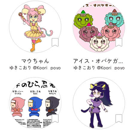
マウちゃん
アイス・オバケガールズ
ゆきこおり @Koori_poyo
ゆきこおり @Koori_poyo