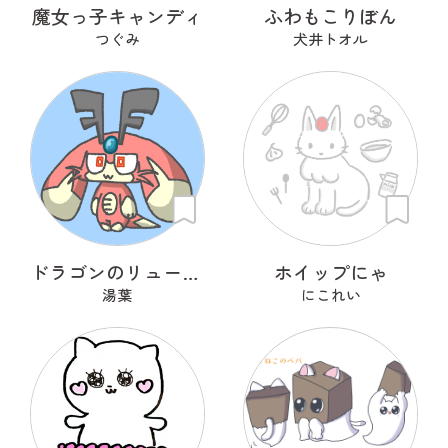
魔女っ子キャンディ
ふわもこりぼん
つぐみ
犬井トオル
ドラゴンのリューリュ
ホイップにゃ
湯葉
にこれい