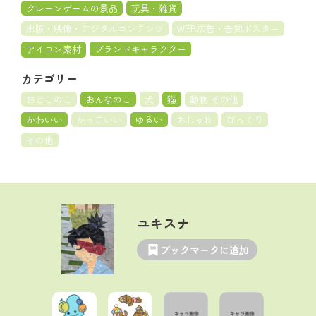
クレーンゲームの景品
玩具・雑貨
出版・映像・デジタルコンテンツ
WEB広告・告知ポスター
アイコン素材
ブランドキャラクター
カテゴリー
おとこのこ
おんなのこ
犬
猫
動物 その他
かわいい
かっこいい
ゆるい
おしゃれ
びっくり
その他
ユキスナ
ブックマークに追加