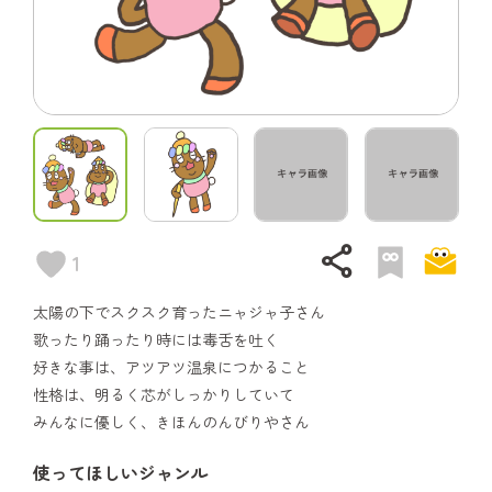
share
1
太陽の下でスクスク育ったニャジャ子さん
歌ったり踊ったり時には毒舌を吐く
好きな事は、アツアツ温泉につかること
性格は、明るく芯がしっかりしていて
みんなに優しく、きほんのんびりやさん
使ってほしいジャンル