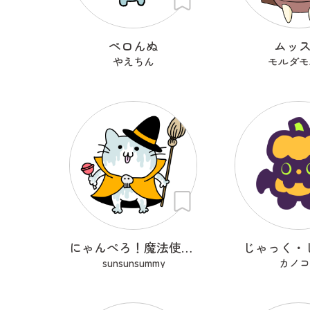
ペロんぬ
ムッ
やえちん
モルダモ
にゃんぺろ！魔法使いっ
じゃっく・
sunsunsummy
カノコ