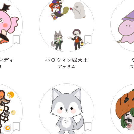
ンディ
ハロウィン四天王
U
アッサム
つ