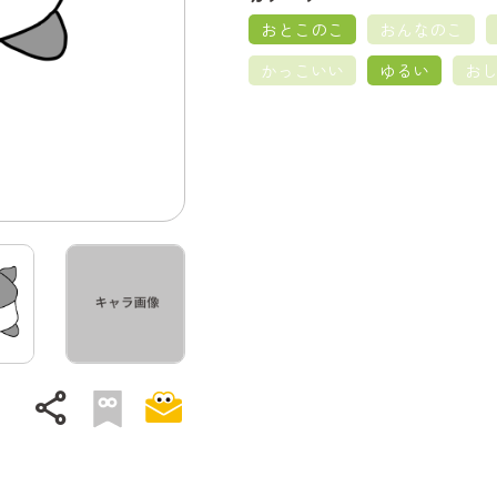
おとこのこ
おんなのこ
かっこいい
ゆるい
お
share