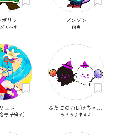
カボリン
ゾンゾン
ダモルキ
雨雪
リュレ
ふたごのおばけちゃん！くろんとしろん
名野 華織子）
ららら♪まるん