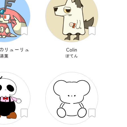
のリューリュ
Colin
湯葉
ぽてん