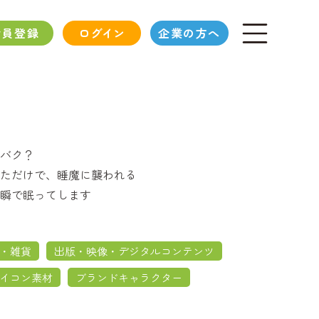
会員登録
ログイン
企業の方へ
バク？
ただけで、睡魔に襲われる
瞬で眠ってします
・雑貨
出版・映像・デジタルコンテンツ
イコン素材
ブランドキャラクター