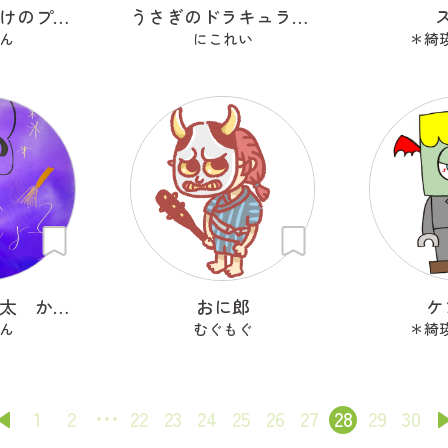
モグモグおばけのプラン・プー
うさぎのドラキュラ「ドラぴょん」
ん
にこれい
＊綺瑛
魔女子 化け太 かぼっち
おに郎
ケ
ん
むぐもぐ
＊綺瑛
1
2
22
23
24
25
26
27
28
29
30