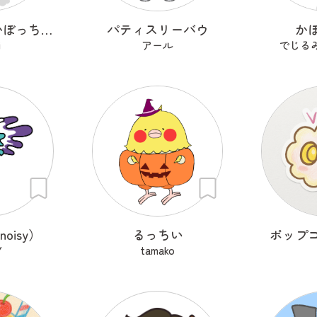
料理研究家 かぼっちゃ王子
パティスリーバウ
か
i
アール
でじる
oisy）
るっちい
ポップ
Y
tamako