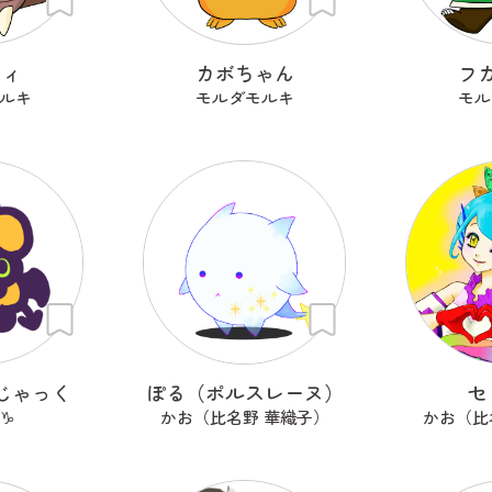
スィ
カボちゃん
フ
ルキ
モルダモルキ
モル
じゃっく
ぽる（ポルスレーヌ）
セ
♑
かお（比名野 華織子）
かお（比