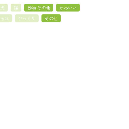
犬
猫
動物 その他
かわいい
しゃれ
びっくり
その他