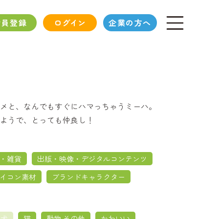
会員登録
ログイン
企業の方へ
メと、なんでもすぐにハマっちゃうミーハ。
ようで、とっても仲良し！
・雑貨
出版・映像・デジタルコンテンツ
イコン素材
ブランドキャラクター
犬
猫
動物 その他
かわいい