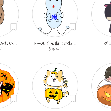
ポンくん👻（かわいいオバケ）
トールくん👻（かわいいオバケ）
グ
こ
ちゃんこ