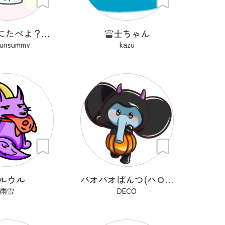
いっしょにたべよ？ぱふぇ
富士ちゃん
sunsummy
kazu
ルウル
パオパオぱんつ(ハロウィン仕様)
雨雪
DECO