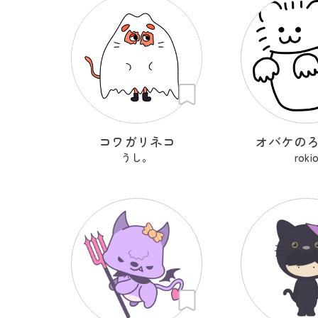
コワガリネコ
オバケの
うし。
roki