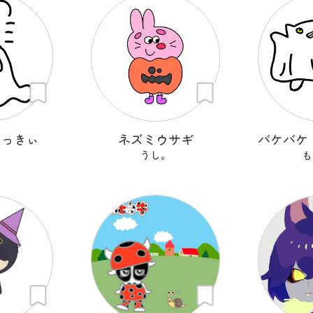
ろっきぃ
ネズミウサギ
o
うし。
も