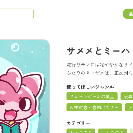
サメメとミーハ
流行りモノには冷ややかなサメ
ふたりのネコザメは、正反対な
使ってほしいジャンル
クレーンゲームの景品
玩具
WEB広告・告知ポスター
ア
カテゴリー
おとこのこ
おんなのこ