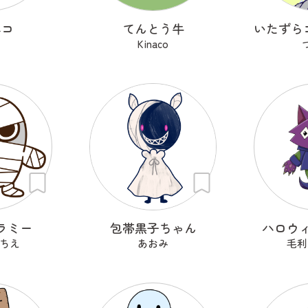
ネコ
てんとう牛
Kinaco
ラミー
包帯黒子ちゃん
ハロウ
ちえ
あおみ
毛利