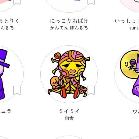
らとりく
にっこりおばけ
ぽんきち
かんてん ぽんきち
sun
キュラ
ミイミイ
ウ
雨雪