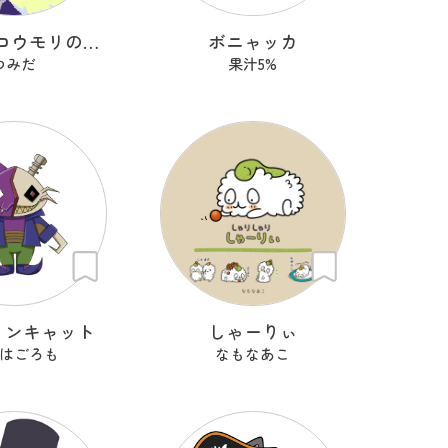
いたずらコウモリのコモ
ボニャッカ
つみだ
果汁5%
ィンキャット
しゃーりぃ
はごろも
なもなあこ