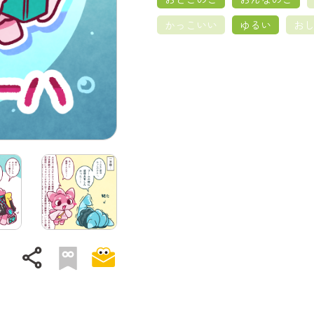
かっこいい
ゆるい
お
share