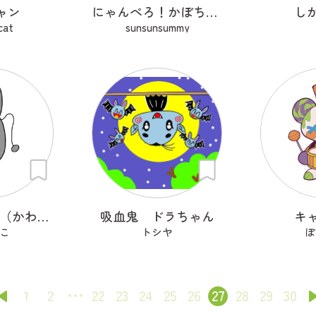
ャン
にゃんぺろ！かぼちゃっ
し
cat
sunsunsummy
ヴィーくん👻（かわいいオバケ）
吸血鬼 ドラちゃん
キ
こ
トシヤ
ぽ
1
2
22
23
24
25
26
27
28
29
30