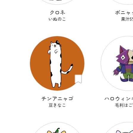
クロネ
ボニャ
いぬのこ
果汁5
チンアニャゴ
ハロウィン
豆きなこ
毛利はご