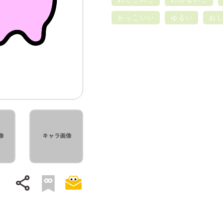
かっこいい
ゆるい
お
share