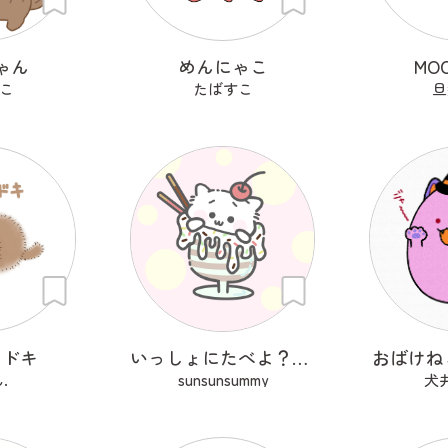
ゃん
めんにゃこ
MO
こ
たばすこ
旦
モドキ
いっしょにたべよ？ぱふぇ
おばけね
.
sunsunsummy
犬