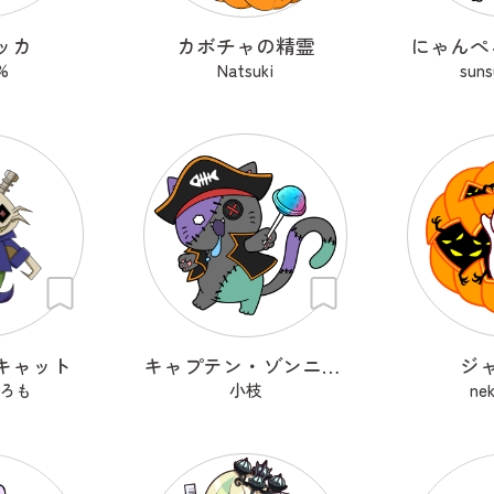
ッカ
カボチャの精霊
にゃんぺ
%
Natsuki
sun
キャット
キャプテン・ゾンニャック
ジ
ろも
小枝
ne