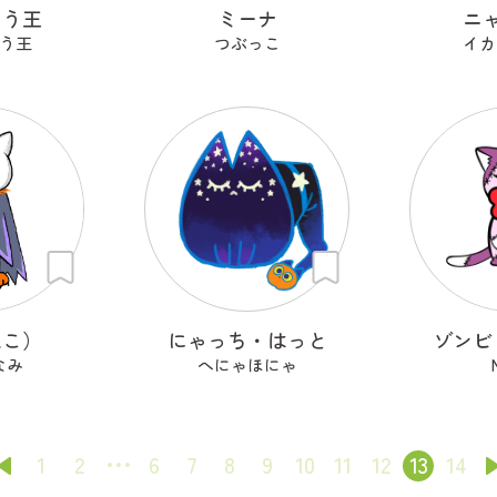
ゅう王
ミーナ
ニ
う王
つぶっこ
イカ
ねこ）
にゃっち・はっと
ゾンビ
なみ
へにゃほにゃ
1
2
6
7
8
9
10
11
12
13
14