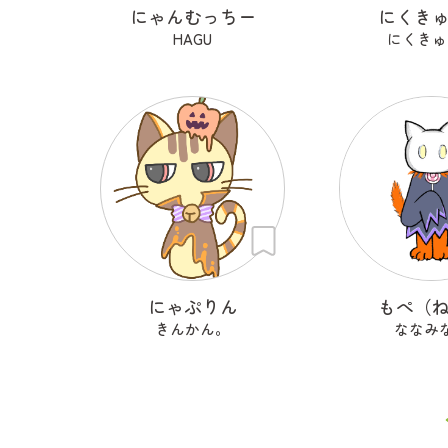
にゃんむっちー
にくき
HAGU
にくきゅ
にゃぷりん
もぺ（
きんかん。
ななみ