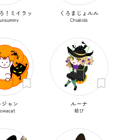
ろ！ミイラッ
くろまじょルル
sunsummy
Chiakids
ャジャン
ルーナ
kowacat
結び