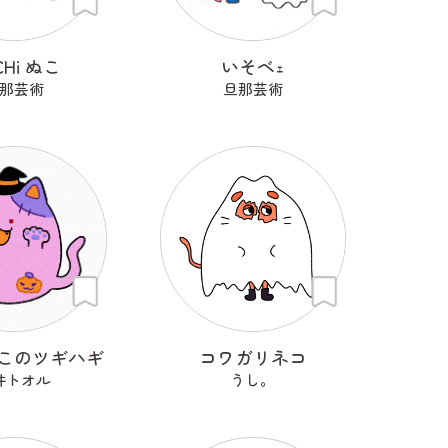
CHi ぬこ
いそベｪ
那芸術
旦那芸術
このツギハギ
コワガリネコ
井トオル
うし。