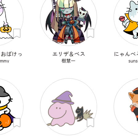
！おばけっ
エリザ＆ベス
ummy
樹慧一
sun