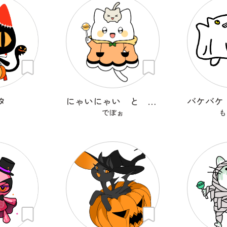
タ
にゃいにゃい と ねこつ
でぼぉ
も