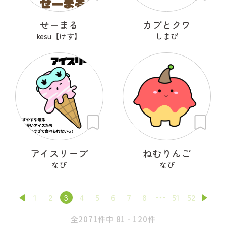
せーまる
カブとクワ
kesu【けす】
しまぴ
アイスリープ
ねむりんご
なぴ
なぴ
1
2
3
4
5
6
7
8
51
52
全2071件中 81 - 120件