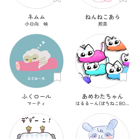
ネムム
ねんねこあら
小日向 映
煎茶
ふくロール
あめわたちゃん
マーティ
はるるーん(ぽちねこBOOKS)