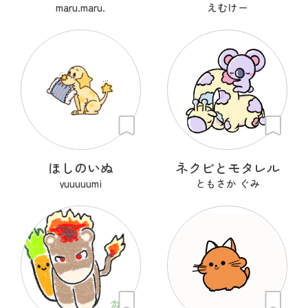
maru.maru.
えむけー
ほしのいぬ
ネクビとモタレル
yuuuuumi
ともさか ぐみ