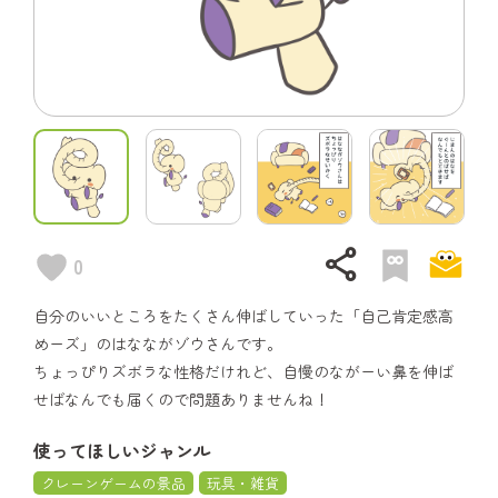
share
0
自分のいいところをたくさん伸ばしていった「自己肯定感高
めーズ」のはなながゾウさんです。
ちょっぴりズボラな性格だけれど、自慢のながーい鼻を伸ば
せばなんでも届くので問題ありませんね！
使ってほしいジャンル
クレーンゲームの景品
玩具・雑貨