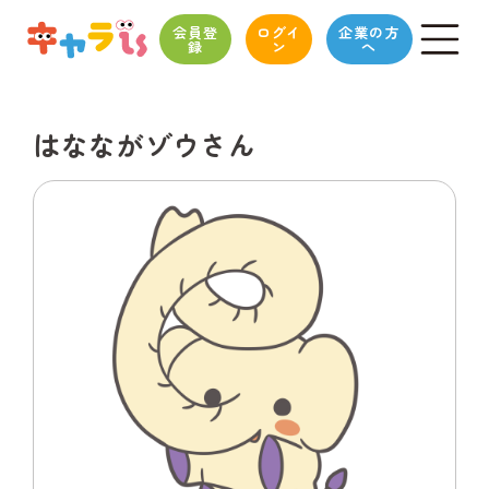
会員登
ログイ
企業の方
録
ン
へ
はなながゾウさん