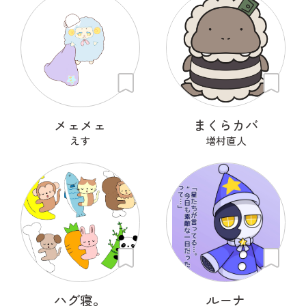
メェメェ
まくらカバ
えす
増村直人
ハグ寝。
ルーナ