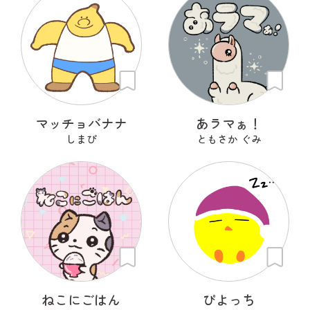
マッチョバナナ
あラマぁ！
しまぴ
ともさか ぐみ
ねこにごはん
ぴよっち