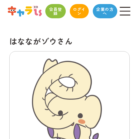
会員登
ログイ
企業の方
録
ン
へ
はなながゾウさん