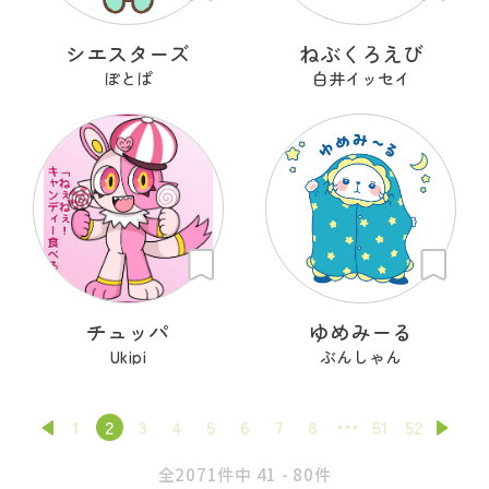
シエスターズ
ねぶくろえび
ぽとぱ
白井イッセイ
チュッパ
ゆめみーる
Ukipi
ぶんしゃん
1
2
3
4
5
6
7
8
51
52
全2071件中 41 - 80件