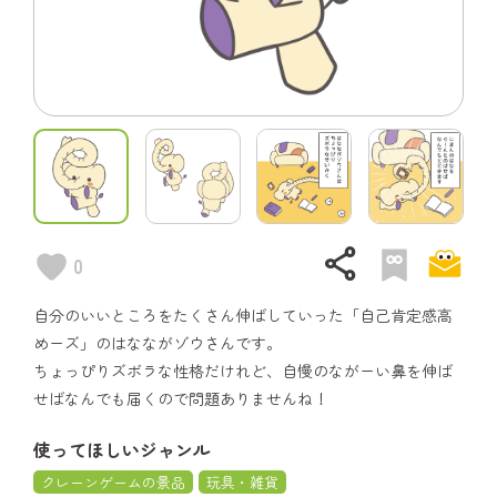
share
0
自分のいいところをたくさん伸ばしていった「自己肯定感高
めーズ」のはなながゾウさんです。
ちょっぴりズボラな性格だけれど、自慢のながーい鼻を伸ば
せばなんでも届くので問題ありませんね！
使ってほしいジャンル
クレーンゲームの景品
玩具・雑貨