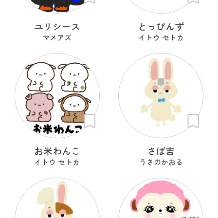
ユリシース
とっぴんず
マメアズ
イトウ セトカ
お米わんこ
さば吉
イトウ セトカ
うさのかおる