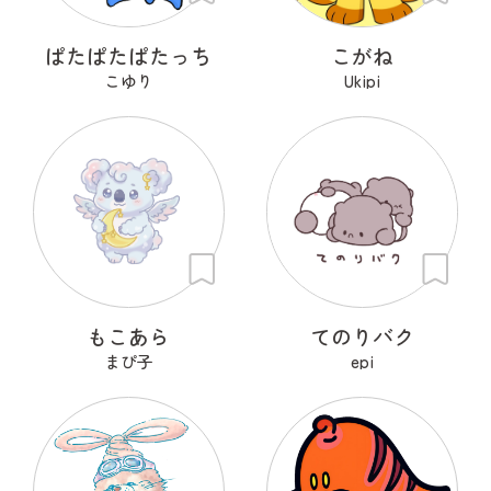
ぱたぱたぱたっち
こがね
こゆり
Ukipi
もこあら
てのりバク
まぴ子
epi