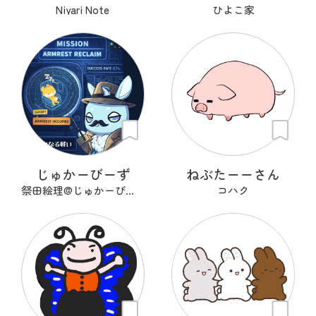
Niyari Note
ひよこ家
じゅかーびーず
ねぶたーーさん
祭田絵理@じゅかーびーず
コハク