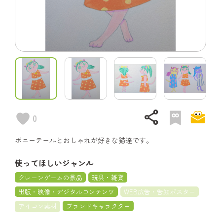
share
0
ポニーテールとおしゃれが好きな猫達です。
使ってほしいジャンル
クレーンゲームの景品
玩具・雑貨
出版・映像・デジタルコンテンツ
WEB広告・告知ポスター
アイコン素材
ブランドキャラクター