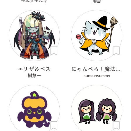
モルダモルキ
雨雪
エリザ＆ベス
にゃんぺろ！魔法使いっ
樹慧一
sunsunsummy