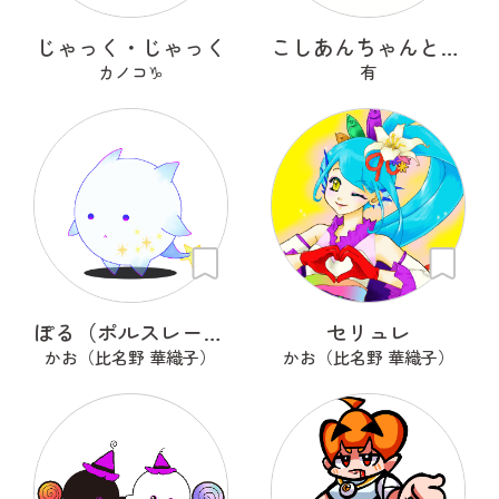
じゃっく・じゃっく
こしあんちゃんとつぶあんちゃん
カノコ♑
有
ぽる（ポルスレーヌ）
セリュレ
かお（比名野 華織子）
かお（比名野 華織子）