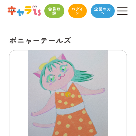
会員登
ログイ
企業の方
録
ン
へ
ポニャーテールズ