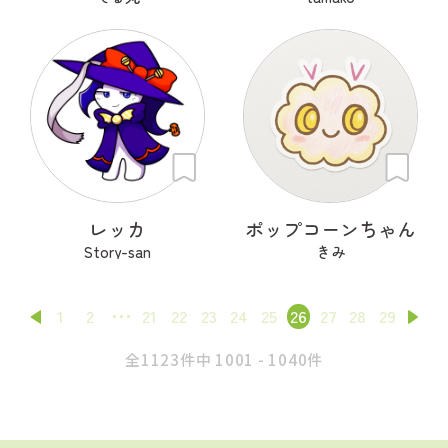
レッカ
ポップコーンちゃん
Story-san
きみ
1
2
21
22
23
24
25
26
27
28
29
全1123件中 1001 - 1040件