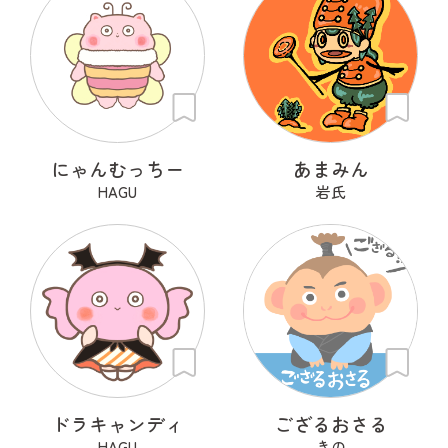
にゃんむっちー
あまみん
HAGU
岩氏
ドラキャンディ
ござるおさる
HAGU
きの