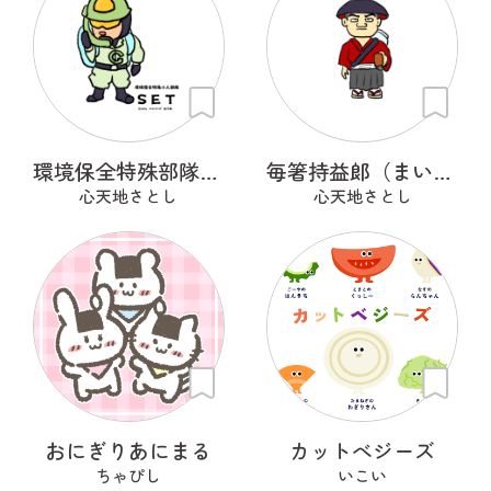
環境保全特殊部隊SET
毎箸持益郞（まいはしもちますろう）
心天地さとし
心天地さとし
おにぎりあにまる
カットべジーズ
ちゃぴし
いこい