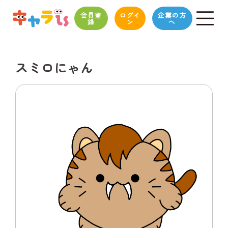
会員登
ログイ
企業の方
録
ン
へ
スミロにゃん