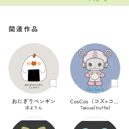
関連作品
おにぎりペンギン
CosCos（コズ⭐︎コス）
ぽよりん
Takuya{truffle}