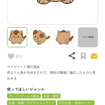
share
812
スミロドンと猫の混血
肉よりも魚が大好きなので、現在の環境に適応したものと思
われる
使ってほしいジャンル
クレーンゲームの景品
玩具・雑貨
出版・映像・デジタルコンテンツ
WEB広告・告知ポスター