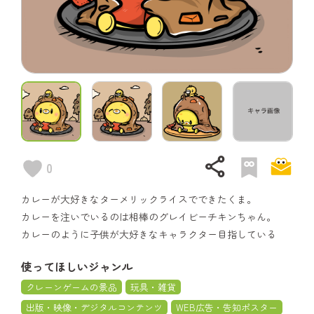
share
0
カレーが大好きなターメリックライスでできたくま。
カレーを注いでいるのは相棒のグレイビーチキンちゃん。
カレーのように子供が大好きなキャラクター目指している
使ってほしいジャンル
クレーンゲームの景品
玩具・雑貨
出版・映像・デジタルコンテンツ
WEB広告・告知ポスター