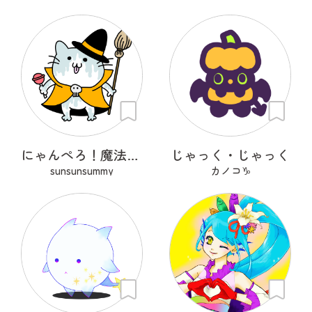
にゃんぺろ！魔法使いっ
じゃっく・じゃっく
sunsunsummy
カノコ♑