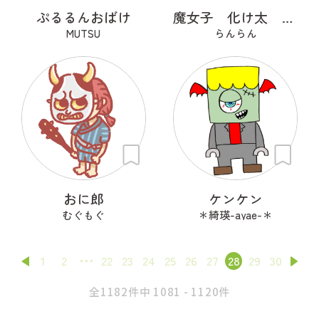
ぷるるんおばけ
魔女子 化け太 かぼっち
MUTSU
らんらん
おに郎
ケンケン
むぐもぐ
＊綺瑛-ayae-＊
1
2
22
23
24
25
26
27
28
29
30
全1182件中 1081 - 1120件