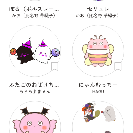
ぽる（ポルスレーヌ）
セリュレ
かお（比名野 華織子）
かお（比名野 華織子）
ふたごのおばけちゃん！くろんとしろん
にゃんむっちー
ららら♪まるん
HAGU