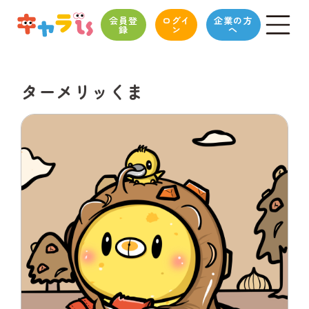
会員登
ログイ
企業の方
録
ン
へ
ターメリッくま