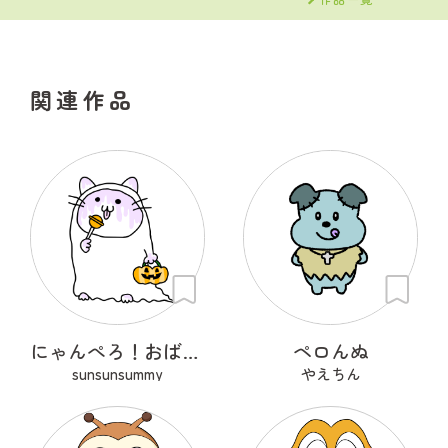
関連作品
にゃんぺろ！おばけっ
ペロんぬ
sunsunsummy
やえちん