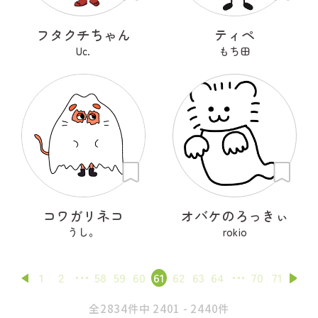
フタクチちゃん
ティペ
Uc.
もち田
コワガリネコ
オバケのろっきぃ
うし。
rokio
1
2
58
59
60
61
62
63
64
70
71
全2834件中 2401 - 2440件