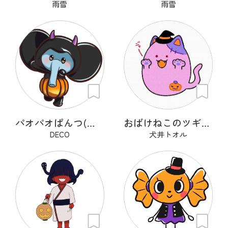
雨雪
雨雪
パオパオぱんつ(ハロウィン仕様)
おばけねこのツギハギ
DECO
犬井トオル