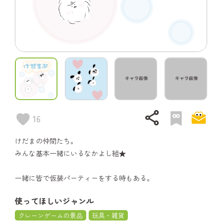
share
16
けだまの仲間たち。
みんな基本一緒にいるなかよし組★
一緒に皆で仮装パーティーをする時もある。
使ってほしいジャンル
クレーンゲームの景品
玩具・雑貨