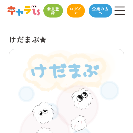
会員登
ログイ
企業の方
録
ン
へ
けだまぶ★