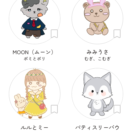
MOON（ムーン）
みみうさ
ポミとポリ
むぎ、こむぎ
ルルとミー
パティスリーバウ