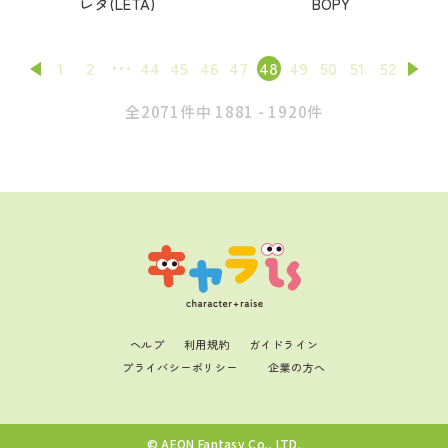
レタ(LETA)
BOPY
1
2
44
45
46
47
48
49
50
51
52
全2071件中 1881 - 1920件
ヘルプ
利用規約
ガイドライン
プライバシーポリシー
企業の方へ
© AEON Fantasy Co., LTD.