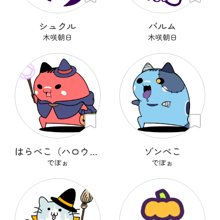
シュクル
バルム
木咲朝日
木咲朝日
はらべこ（ハロウィン衣装）
ゾンべこ
でぼぉ
でぼぉ