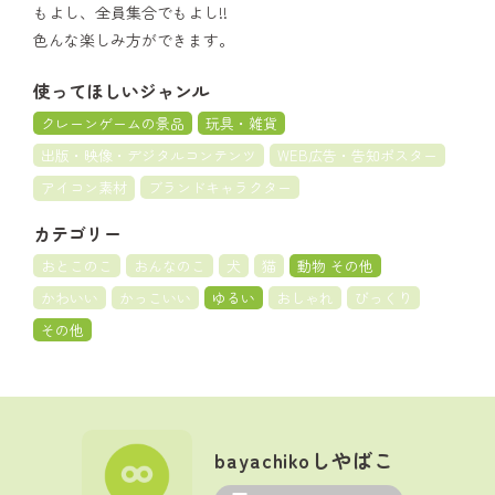
もよし、全員集合でもよし!!
色んな楽しみ方ができます。
使ってほしいジャンル
クレーンゲームの景品
玩具・雑貨
出版・映像・デジタルコンテンツ
WEB広告・告知ポスター
アイコン素材
ブランドキャラクター
カテゴリー
おとこのこ
おんなのこ
犬
猫
動物 その他
かわいい
かっこいい
ゆるい
おしゃれ
びっくり
その他
bayachikoしやばこ