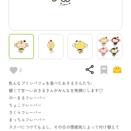
share
0
色んなプリンパフェを食べたおさるさんたち!
緩くて甘〜いおさるさんがみんなを笑顔にします♡
のーまるフレーバー
ちょこフレーバー
さくらフレーバー
まっちゃフレーバー
スクバにつけてもよし、その日の雰囲気によって付け替えて