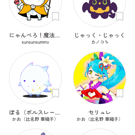
にゃんぺろ！魔法使いっ
じゃっく・じゃっく
sunsunsummy
カノコ♑
ぽる（ポルスレーヌ）
セリュレ
かお（比名野 華織子）
かお（比名野 華織子）