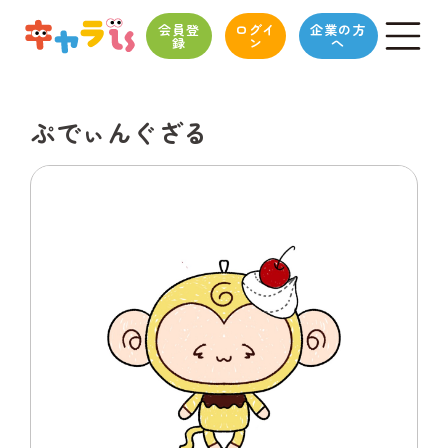
会員登
ログイ
企業の方
録
ン
へ
ぷでぃんぐざる