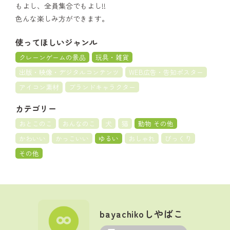
もよし、全員集合でもよし!!
色んな楽しみ方ができます。
使ってほしいジャンル
クレーンゲームの景品
玩具・雑貨
出版・映像・デジタルコンテンツ
WEB広告・告知ポスター
アイコン素材
ブランドキャラクター
カテゴリー
おとこのこ
おんなのこ
犬
猫
動物 その他
かわいい
かっこいい
ゆるい
おしゃれ
びっくり
その他
bayachikoしやばこ