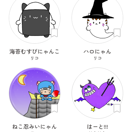
海苔むすびにゃんこ
ハロにゃん
リコ
リコ
ねこ忍みいにゃん
はーと!!!