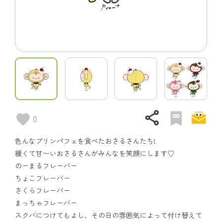
share
0
色んなプリンパフェを食べたおさるさんたち!
緩くて甘〜いおさるさんがみんなを笑顔にします♡
のーまるフレーバー
ちょこフレーバー
さくらフレーバー
まっちゃフレーバー
スクバにつけてもよし、その日の雰囲気によって付け替えて