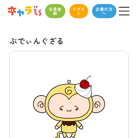
会員登
ログイ
企業の方
録
ン
へ
ぷでぃんぐざる