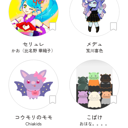
セリュレ
メデュ
かお（比名野 華織子）
笈川喜色
コウモリのモモ
こばけ
Chiakids
おはな。。。。