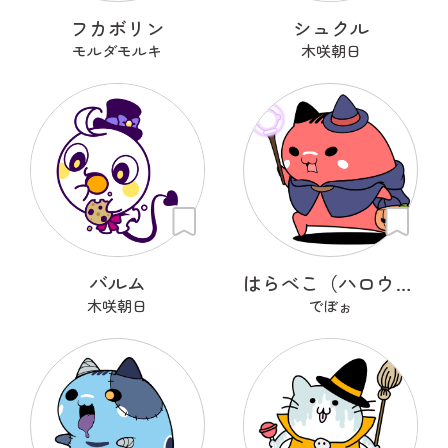
フカボリン
シュクル
モルダモルキ
木咲朝日
バルム
はらべこ（ハロウィン衣装）
木咲朝日
でぼぉ