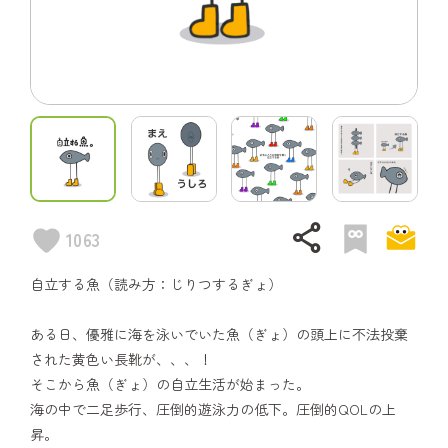
share
1063
自立する魚（読み方：じりつするぎょ）
ある日、優雅に海を泳いでいた魚（ぎょ）の頭上に不法投棄
された黄色い長靴が、、、！
そこから魚（ぎょ）の自立生活が始まった。
海の中で二足歩行、圧倒的遊泳力の低下。圧倒的QOLの上
昇。