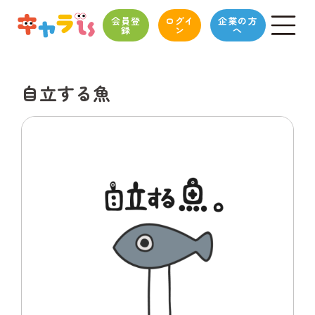
会員登
ログイ
企業の方
録
ン
へ
自立する魚