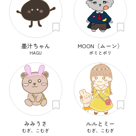
墨汁ちゃん
MOON（ムーン）
HAGU
ポミとポリ
みみうさ
ルルとミー
むぎ、こむぎ
むぎ、こむぎ