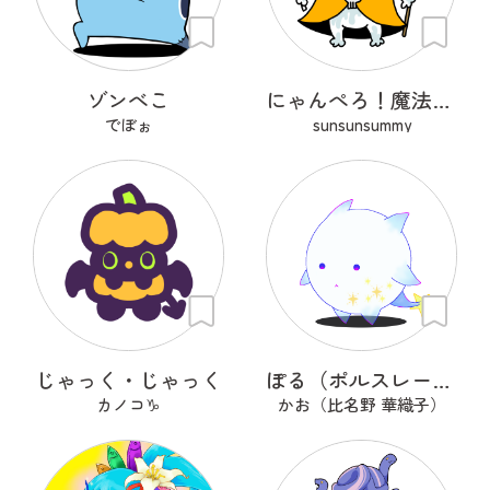
ゾンべこ
にゃんぺろ！魔法使いっ
でぼぉ
sunsunsummy
じゃっく・じゃっく
ぽる（ポルスレーヌ）
カノコ♑
かお（比名野 華織子）