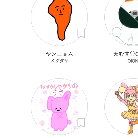
ヤンニョム
天むす♡O
メグダサ
OIO