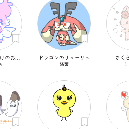
コウモリおばけのおばっと
ドラゴンのリューリュ
さく
O。
湯葉
に