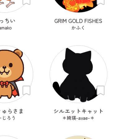
っちい
GRIM GOLD FISHES
amako
かふく
きゅらさま
シルエットキャット
ーじろう
＊綺瑛-ayae-＊