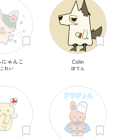
らにゃんこ
Colin
これい
ぽてん