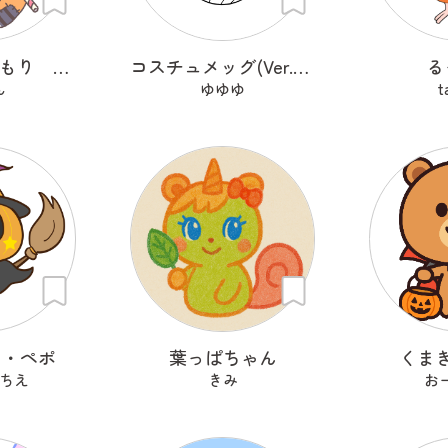
ハッピーこうもり キッキ
コスチュメッグ(Ver.クマ)
る
ん
ゆゆゆ
t
ー・ペポ
葉っぱちゃん
くま
ちえ
きみ
お