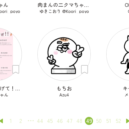
ゃん
肉まんの二クマちゃん＆せいろちゃん
O
ri_poyo
ゆきこおり @Koori_poyo
なぐさめてあげて！ぴえんうさぎ
もちお
キ
ゃん
Azu4
メ
1
2
44
45
46
47
48
49
50
51
52