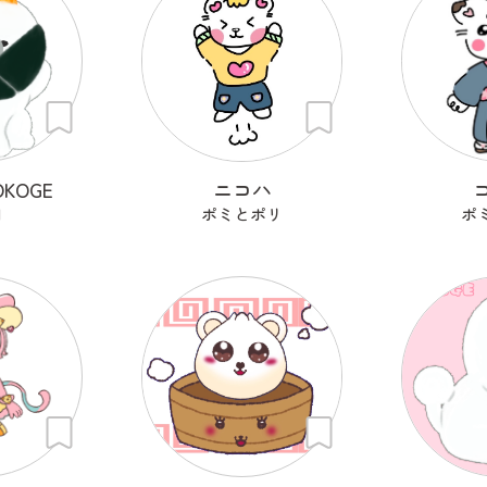
KOGE
ニコハ
N
ポミとポリ
ポ