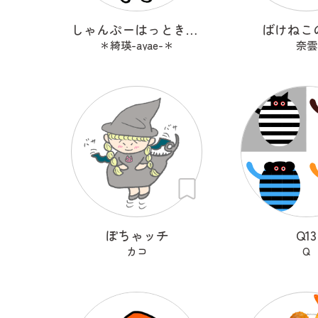
しゃんぷーはっときゃっと
ばけねこ
＊綺瑛-ayae-＊
奈雲
ぽちゃッチ
Q13
カコ
Q