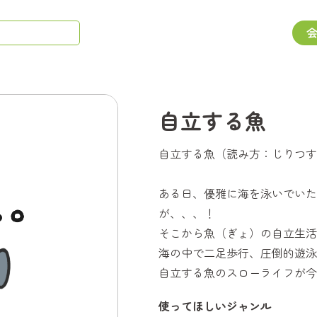
自立する魚
自立する魚（読み方：じりつす
ある日、優雅に海を泳いでいた
が、、、！
そこから魚（ぎょ）の自立生活
海の中で二足歩行、圧倒的遊泳
自立する魚のスローライフが今
使ってほしいジャンル