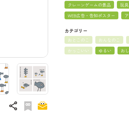
クレーンゲームの景品
玩具
WEB広告・告知ポスター
ア
カテゴリー
おとこのこ
おんなのこ
かっこいい
ゆるい
お
share