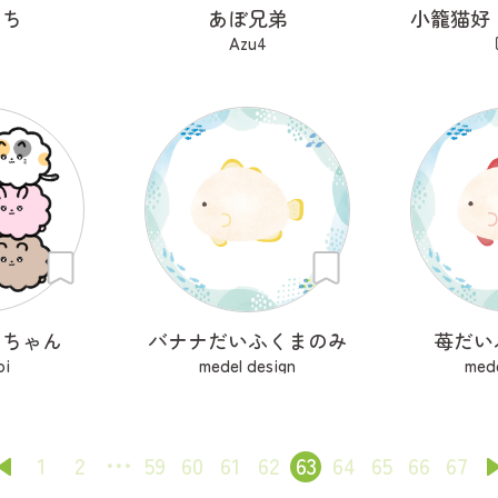
きち
あぼ兄弟
4
Azu4
とちゃん
バナナだいふくまのみ
苺だい
oi
medel design
mede
1
2
59
60
61
62
63
64
65
66
67