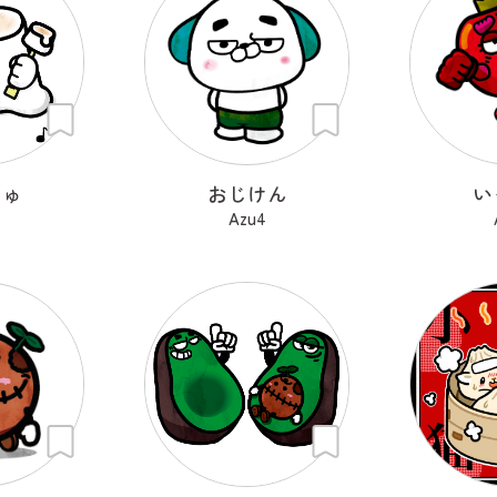
しゅ
おじけん
い
4
Azu4