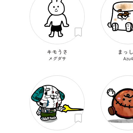
キモうさ
まっ
メグダサ
Azu