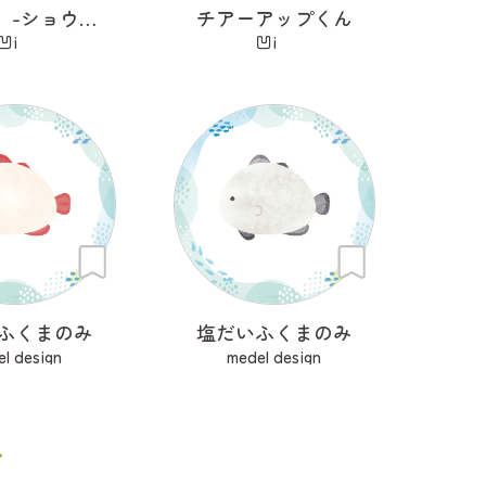
小籠猫好 -ショウロンニャンハオ-
チアーアップくん
凹i
凹i
ふくまのみ
塩だいふくまのみ
l design
medel design