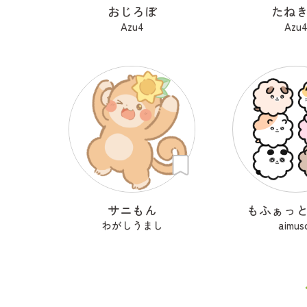
おじろぼ
たね
Azu4
Azu
サニもん
もふぁっ
わがしうまし
aimus