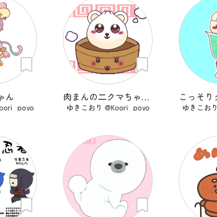
ゃん
肉まんの二クマちゃん＆せいろちゃん
ri_poyo
ゆきこおり @Koori_poyo
ゆきこおり @