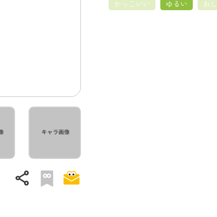
かっこいい
ゆるい
お
share