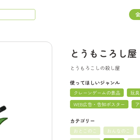
とうもころし屋
とうもろこしの殺し屋
使ってほしいジャンル
クレーンゲームの景品
玩具
WEB広告・告知ポスター
ア
カテゴリー
おとこのこ
おんなのこ