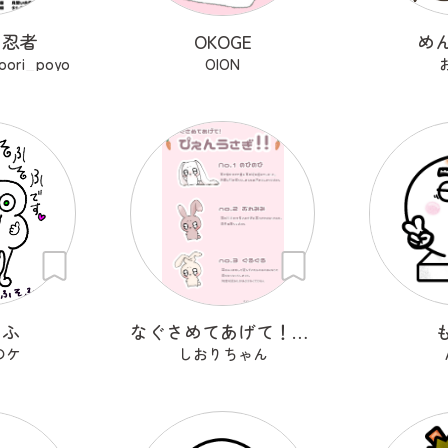
ら忍者
OKOGE
め
ri_poyo
OION
そふ
なぐさめてあげて！ぴえんうさぎ
のケ
しおりちゃん