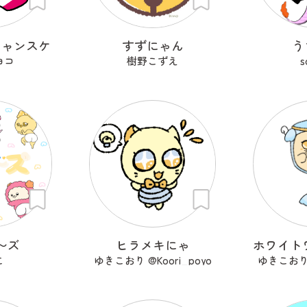
ニャンスケ
すずにゃん
う
ヨコ
樹野こずえ
s
〜ズ
ヒラメキにゃ
こ
ゆきこおり @Koori_poyo
ゆきこおり @