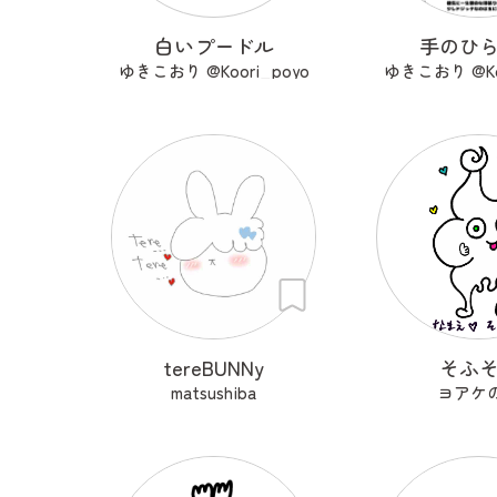
白いプードル
手のひ
ゆきこおり @Koori_poyo
ゆきこおり @Koo
tereBUNNy
そふ
matsushiba
ヨアケ