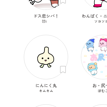
ドス恋シバ！
わんぱく・
凹i
ソヨソ
にんにく丸
お・尻
キムキム
ぽむ