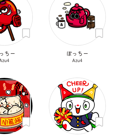
っちー
ぽっちー
Azu4
Azu4