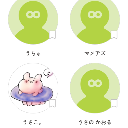
うちゅ
マメアズ
うさこ。
うさの かおる