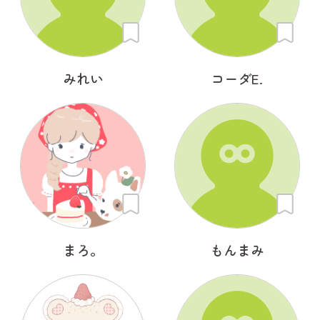
みれい
コーダE.
まろ。
もんまみ