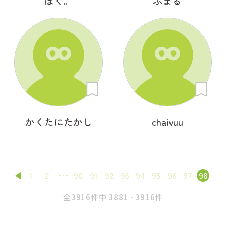
ぼく。
ふまる
かくたにたかし
chaiyuu
1
2
90
91
92
93
94
95
96
97
98
全3916件中 3881 - 3916件