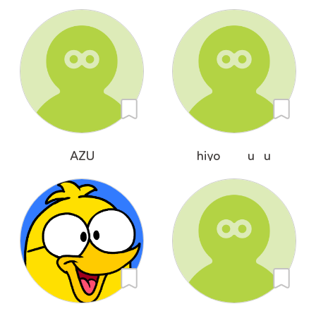
AZU
hiyo___u_u