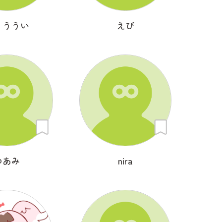
うううい
えび
ゆあみ
nira