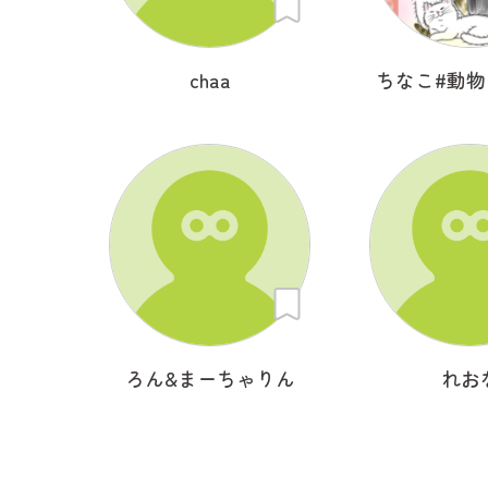
chaa
ちなこ#動
ろん&まーちゃりん
れお