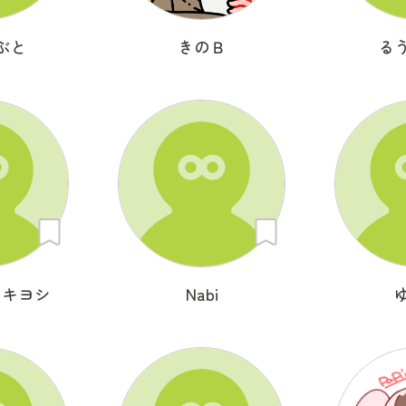
ぶと
きのＢ
る
アキヨシ
Nabi