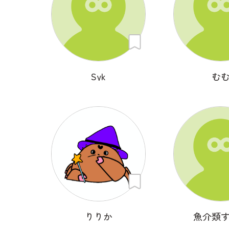
Syk
む
りりか
魚介類