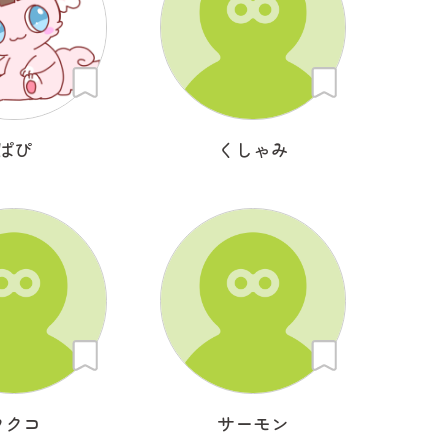
ぱぴ
くしゃみ
フクコ
サーモン