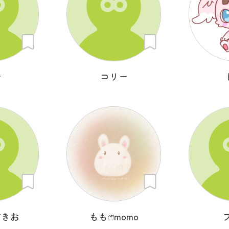
む
コリー
すきお
ももෆ̈momo