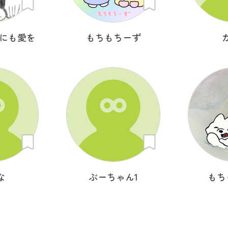
物にも愛を
もちもちーず
な
ぶーちゃん1
もち