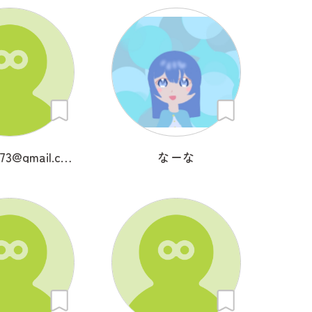
kuwanana73@gmail.com
なーな