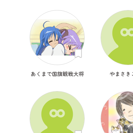
あくまで国旗観戦大将
やまさき