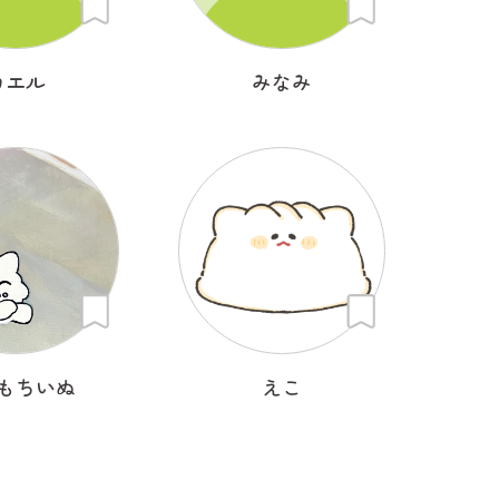
カエル
みなみ
もちいぬ
えこ