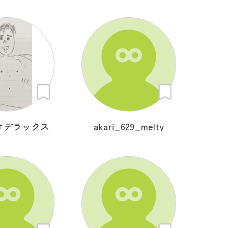
オデラックス
akari_629_melty