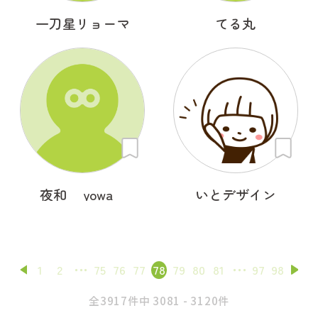
一刀星リョーマ
てる丸
夜和 _ yowa _
いとデザイン
1
2
75
76
77
78
79
80
81
97
98
全3917件中 3081 - 3120件