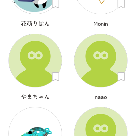
花萌りぼん
Monin
やまちゃん
naao