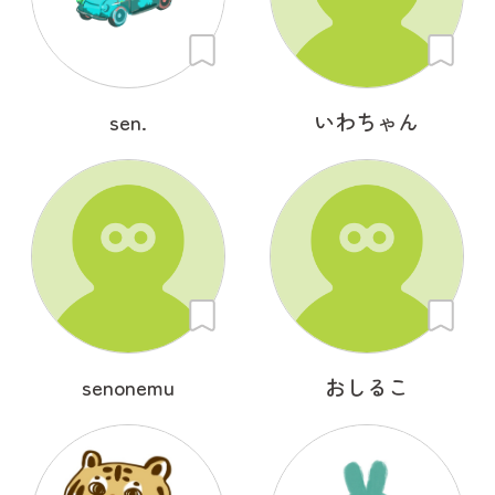
sen.
いわちゃん
senonemu
おしるこ