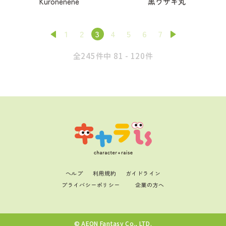
Kuronenene
黒ウサギ丸
1
2
3
4
5
6
7
全245件中 81 - 120件
ヘルプ
利用規約
ガイドライン
プライバシーポリシー
企業の方へ
© AEON Fantasy Co., LTD.