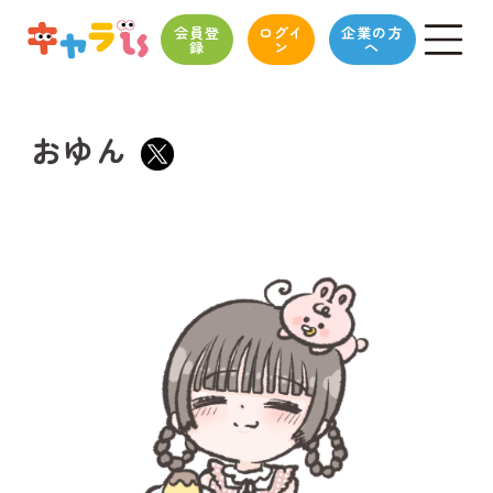
会員登
ログイ
企業の方
録
ン
へ
おゆん