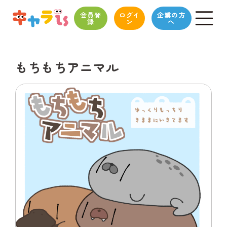
会員登
ログイ
企業の方
録
ン
へ
もちもちアニマル