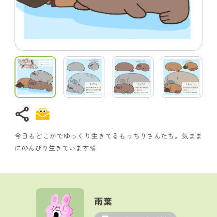
share
今日もどこかでゆっくり生きてるもっちりさんたち。気まま
にのんびり生きています🫧
雨葉