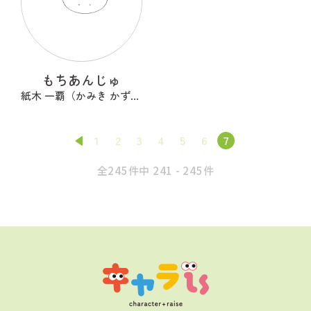
もちあんじゅ
紙木 一覇（かみき かずは）
1
2
3
4
5
6
7
全245件中 241 - 245件