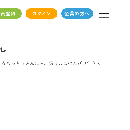
会員登録
ログイン
企業の方へ
ル
てるもっちりさんたち。気ままにのんびり生きて