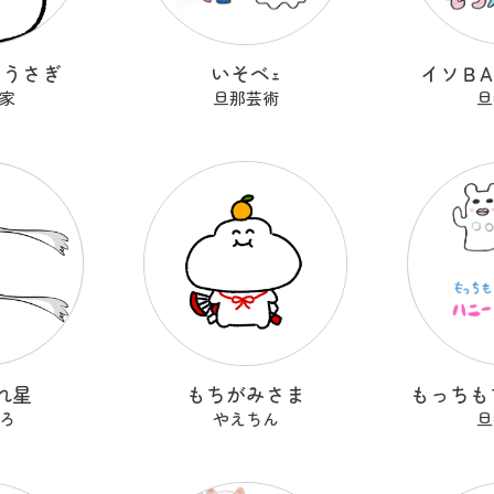
こうさぎ
いそベｪ
イソＢA
家
旦那芸術
旦
れ星
もちがみさま
もっちも
ろ
やえちん
旦