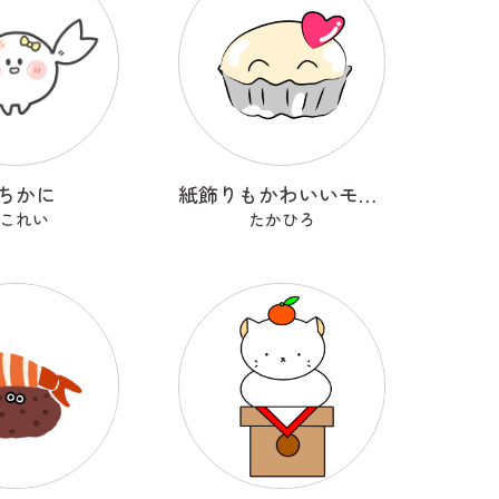
ちかに
紙飾りもかわいいモチ子ちゃん
これい
たかひろ