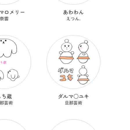
マロメリー
あわわん
奈雲
えつん.
もち蔵
ダルマ○ユキ
那芸術
旦那芸術