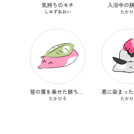
気持ちのモチ
入浴中の
しみずあおい
たかひ
笹の葉を乗せた餅ちゃん
たかひろ
たかひ