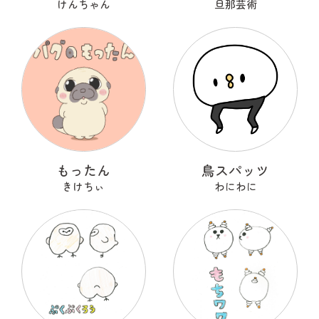
けんちゃん
旦那芸術
もったん
鳥スパッツ
きけちぃ
わにわに