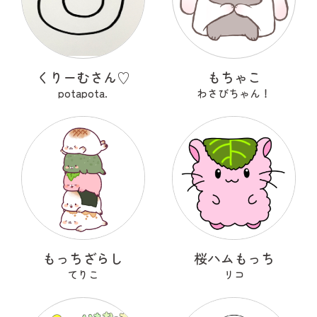
くりーむさん♡
もちゃこ
potapota.
わさびちゃん！
もっちざらし
桜ハムもっち
てりこ
リコ