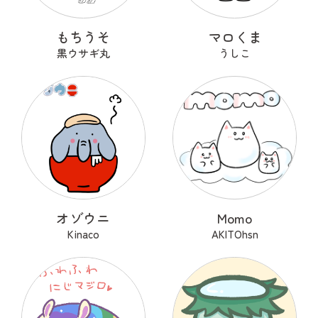
もちうそ
マロくま
黒ウサギ丸
うしこ
オゾウニ
Momo
Kinaco
AKITOhsn