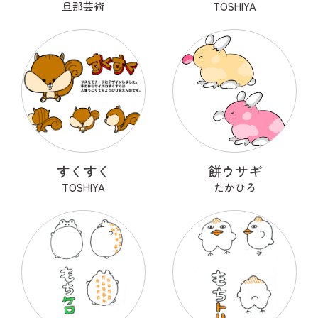
旦那芸術
TOSHIYA
すくすく
餅ウサギ
TOSHIYA
たかひろ