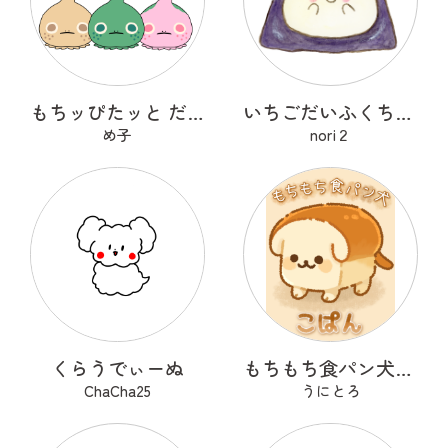
もちッぴたッと だんごうお
いちごだいふくちゃん
め子
nori２
くらうでぃーぬ
もちもち食パン犬 こぱん
ChaCha25
うにとろ