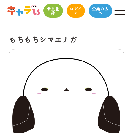
会員登
ログイ
企業の方
録
ン
へ
もちもちシマエナガ