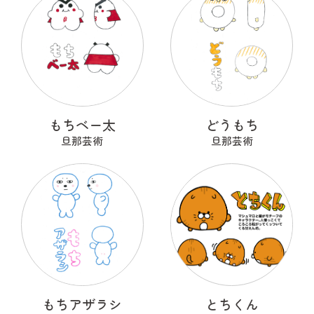
もちベー太
どうもち
旦那芸術
旦那芸術
もちアザラシ
とちくん