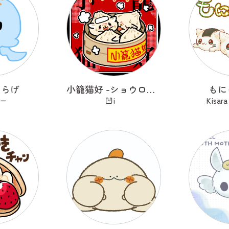
くらげ
小籠猫好 -ショウロンニャンハオ-
もに
ー
凹i
Kisa