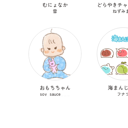
むにょなか
雪
ねずみ
おもちちゃん
海まん
soy_sauce___
フナ