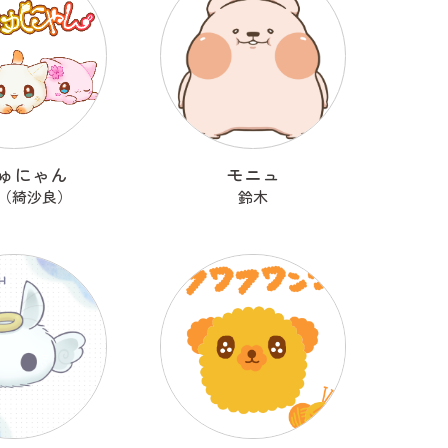
ゅにゃん
モニュ
ra（綺沙良）
鈴木