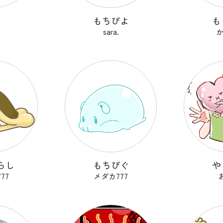
ろ
もちぴよ
も
sara.
らし
もちぴぐ
や
77
メダカ777