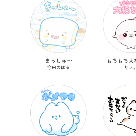
まっしゅ〜
もちもち大
今田のぼる
りぃ