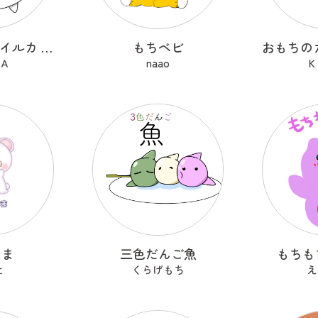
マシュマロのイルカ まりみゅ
もちベビ
Ａ
naao
Ｋ
くま
三色だんご魚
もちも
と
くらげもち
え