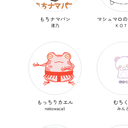
もちナマパン
渚乃
ＫＯＴ
もっちりカエル
むち
nekowacat
みん