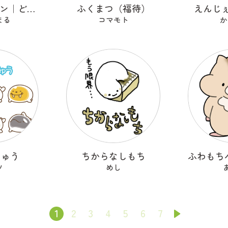
どらやきチャン｜どらベリー
ふくまつ（福待）
えんじ
まる
コマモト
か
じゅう
ちからなしもち
ツ
めし
1
2
3
4
5
6
7