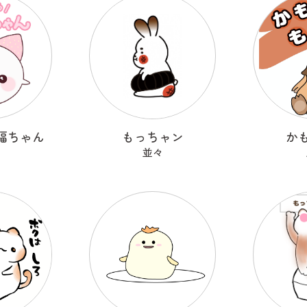
福ちゃん
もっちャン
か
。
並々