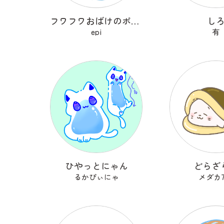
フワフワおばけのポメマロ
し
epi
有
ひやっとにゃん
どらざ
るかぴぃにゃ
メダカ7