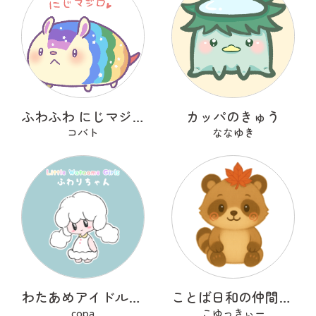
ふわふわ にじマジロ
カッパのきゅう
コバト
ななゆき
わたあめアイドルのふわりちゃん
ことば日和の仲間たち たぬぽん
copa
こゆっきぃー