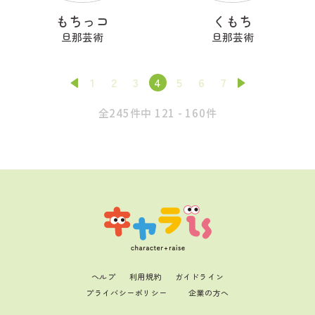
もちっコ
くもち
旦那芸術
旦那芸術
1
2
3
4
5
6
7
全245件中 121 - 160件
ヘルプ
利用規約
ガイドライン
プライバシーポリシー
企業の方へ