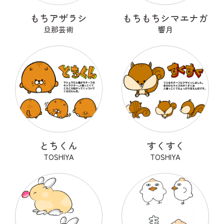
もちアザラシ
もちもちシマエナガ
旦那芸術
響月
とちくん
すくすく
TOSHIYA
TOSHIYA