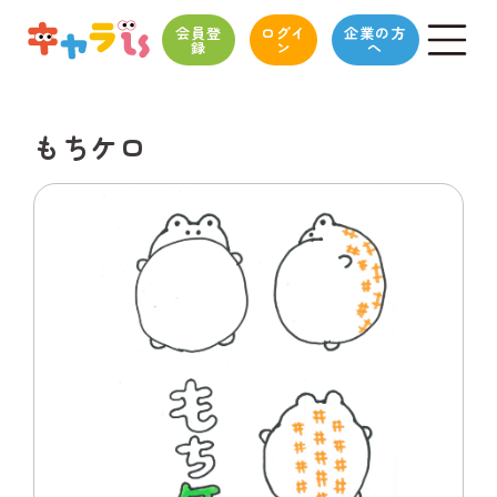
会員登
ログイ
企業の方
録
ン
へ
もちケロ