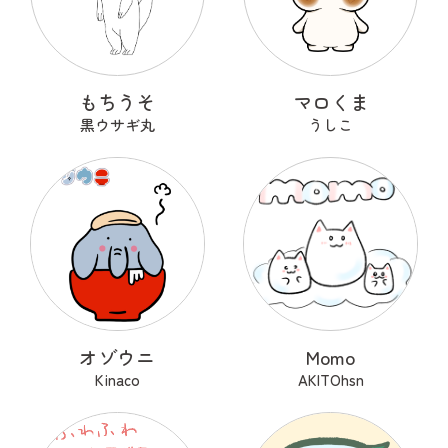
もちうそ
マロくま
黒ウサギ丸
うしこ
オゾウニ
Momo
Kinaco
AKITOhsn