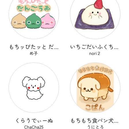
もちッぴたッと だんごうお
いちごだいふくちゃん
め子
nori２
くらうでぃーぬ
もちもち食パン犬 こぱん
ChaCha25
うにとろ