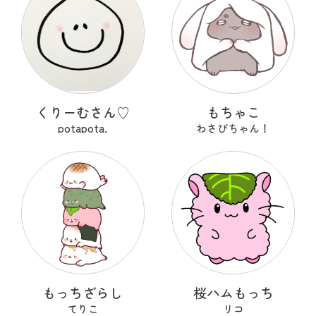
くりーむさん♡
もちゃこ
potapota.
わさびちゃん！
もっちざらし
桜ハムもっち
てりこ
リコ