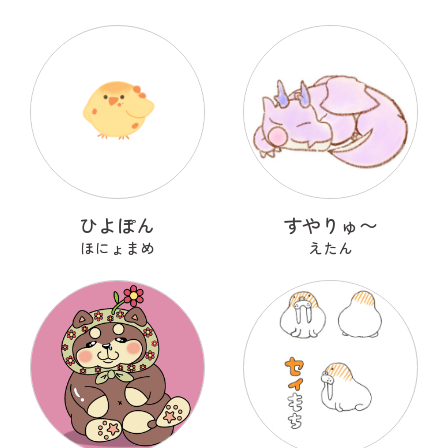
ひよぽん
すやりゅ〜
ほにょまめ
えたん