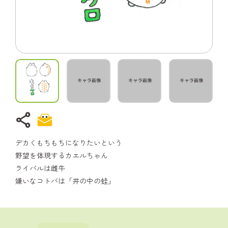
share
デカくもちもちになりたいという
野望を体現するカエルちゃん
ライバルは雌牛
嫌いなコトバは「井の中の蛙」