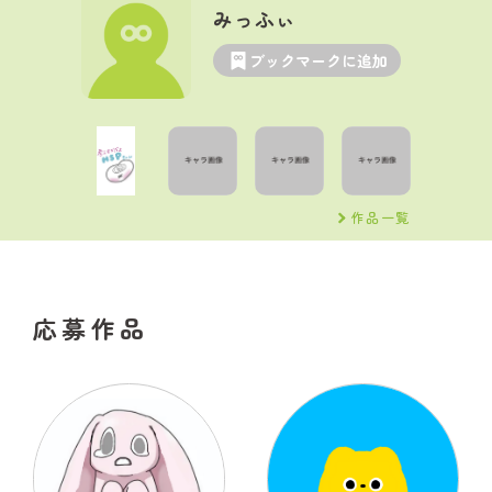
みっふぃ
ブックマークに追加
作品一覧
応募作品