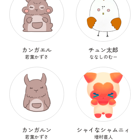
カンガエル
チュン太郎
若葉かずさ
ななしのむー
カンガルン
シャイなシャムニィ
若葉かずさ
増村直人