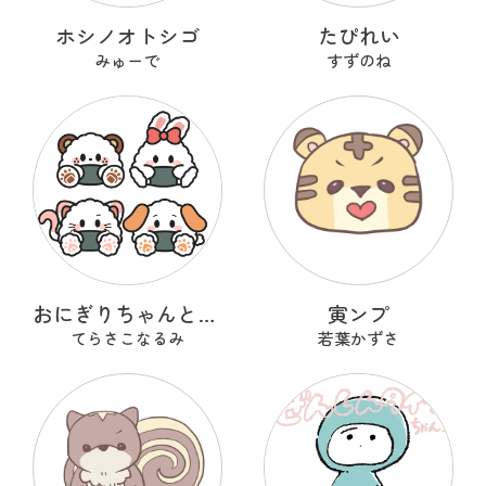
ホシノオトシゴ
たぴれい
みゅーで
すずのね
おにぎりちゃんといっしょ
寅ンプ
てらさこなるみ
若葉かずさ