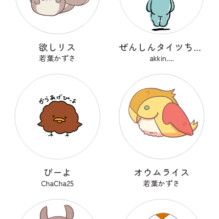
欲しリス
ぜんしんタイツちゃん
若葉かずさ
akkin....
ぴーよ
オウムライス
ChaCha25
若葉かずさ