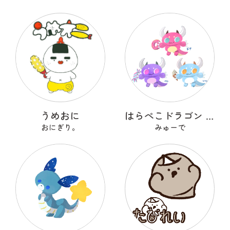
うめおに
はらぺこドラゴン ぐぅぐぅ
おにぎり。
みゅーで