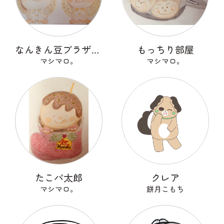
なんきん豆ブラザーズＮなん Ｋキンちゃん
もっちり部屋
マシマロ。
マシマロ。
たこパ太郎
クレア
マシマロ。
餅月こもち