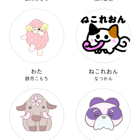
わた
ねこれおん
餅月こもち
なつかん