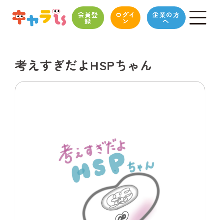
会員登
ログイ
企業の方
録
ン
へ
考えすぎだよHSPちゃん