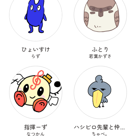
ひょいすけ
ふとり
らず
若葉かずさ
指揮ーず
ハシビロ先輩と仲間たち
なつかん
ちゃべ。