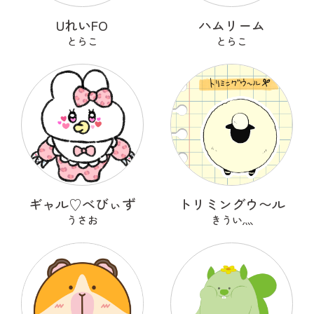
UれいFO
ハムリーム
とらこ
とらこ
ギャル♡べびぃず
トリミングウ〜ル
うさお
きうい灬