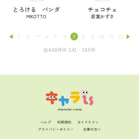
とろける パンダ
チョコチェ
MIKOTTO
若葉かずさ
1
2
4
5
6
7
8
9
10
11
12
全448件中 241 - 280件
ヘルプ
利用規約
ガイドライン
プライバシーポリシー
企業の方へ