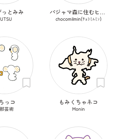
びっとみみ
パジャマ森に住むヒツジ？のシィとメェ
UTSU
chocomilmin(ﾁｮｺﾐﾙﾐﾝ)
ちっコ
もみくちゃネコ
那芸術
Monin