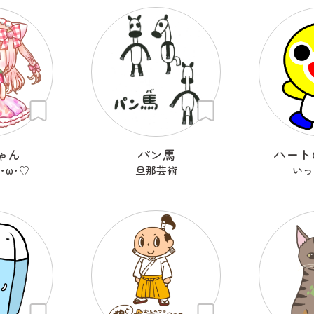
ゃん
パン馬
ハート
･ω･♡
旦那芸術
いっ