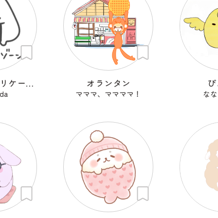
おにぎりのデリケートゾーン
オランタン
ぴ
da
マママ、ママママ！
なな