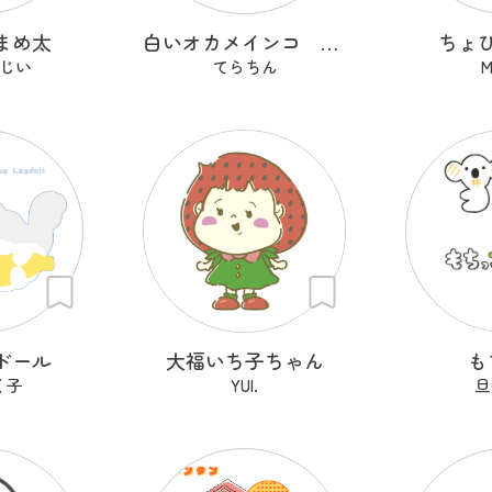
まめ太
白いオカメインコ アルシンド
ちょ
じい
てらちん
M
ドール
大福いち子ちゃん
も
く子
YUI.
旦