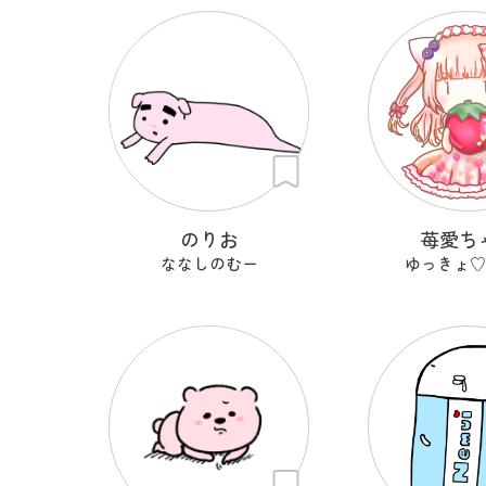
のりお
苺愛ち
ななしのむー
ゆっきょ♡