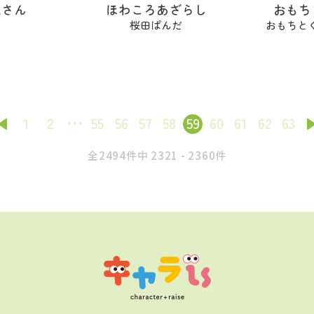
ねさん
ほわころあざらし
おもち
a
桜田ぱんだ
おもちと
1
2
55
56
57
58
59
60
61
62
63
全2494件中 2321 - 2360件