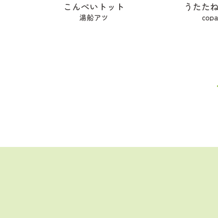
こんぺいトット
うたた
湯船アツ
cop