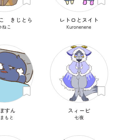
こ きじとら
レトロとヌイト
ゆねこ
Kuronenene
ぼすん
スィーピ
まもと
七夜