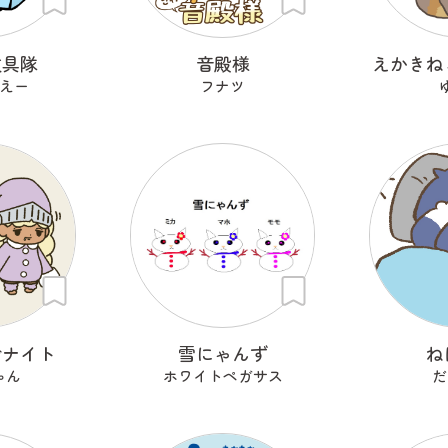
文具隊
音殿様
えかきね
えー
フナツ
でナイト
雪にゃんず
ね
ゃん
ホワイトペガサス
だ