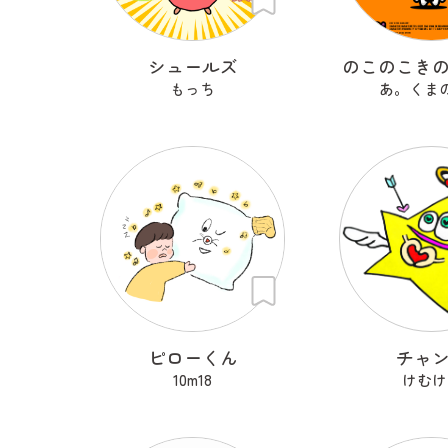
シュールズ
のこのこき
もっち
あ。くま
ピローくん
チャ
10m18
けむけ