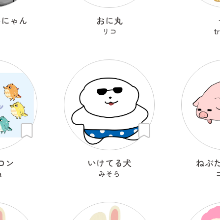
いにゃん
おに丸
リコ
t
ロン
いけてる犬
ねぶ
a
みそら