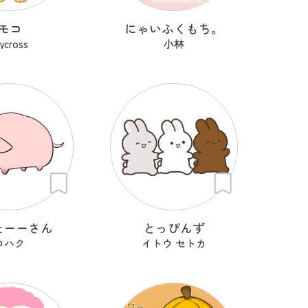
モコ
にゃいふくもち。
rycross
小林
たーーさん
とっぴんず
コハク
イトウ セトカ