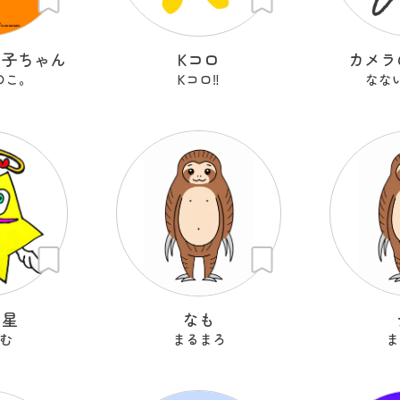
の子ちゃん
Kコロ
カメラ
のこ。
Kコロ‼︎
なな
ン星
なも
む
まるまろ
ま