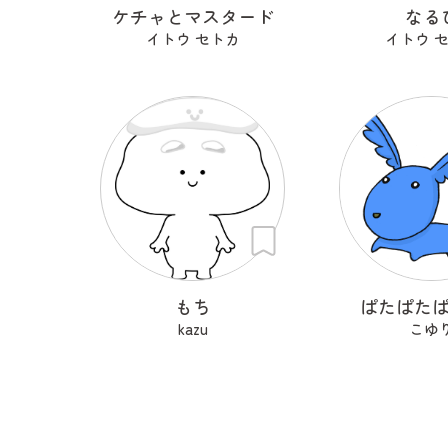
ケチャとマスタード
なる
イトウ セトカ
イトウ 
もち
ぱたぱた
kazu
こゆ