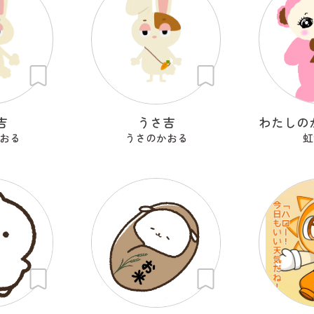
吉
うさ吉
おる
うさのかおる
虹