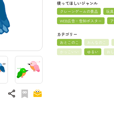
使ってほしいジャンル
クレーンゲームの景品
玩具
WEB広告・告知ポスター
ア
カテゴリー
おとこのこ
おんなのこ
かっこいい
ゆるい
お
share