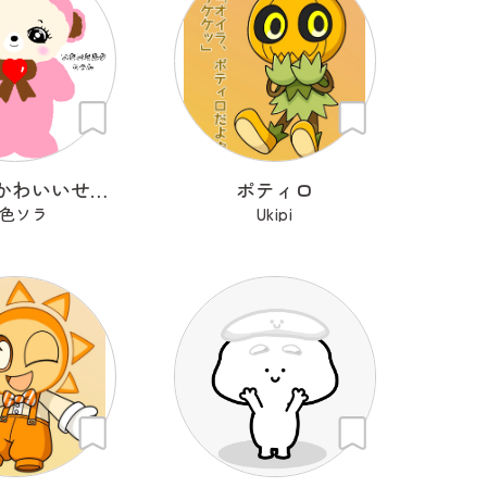
わたしのかわいいせかい
ポティロ
色ソラ
Ukipi