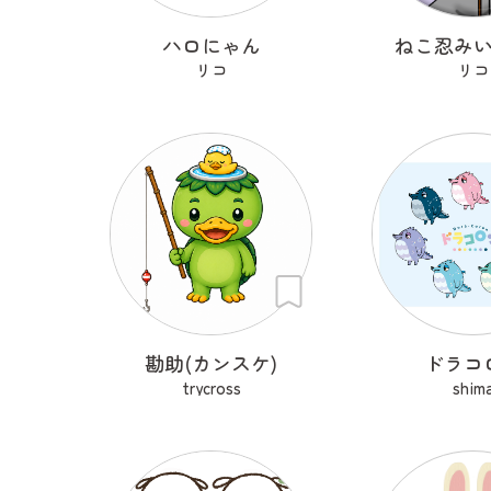
ハロにゃん
ねこ忍み
リコ
リコ
勘助(カンスケ)
ドラコ
trycross
shim