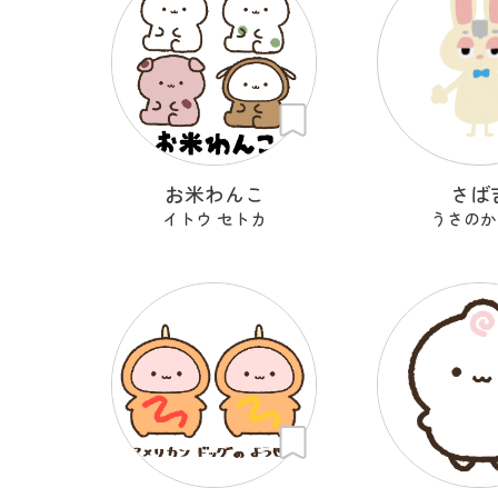
お米わんこ
さば
イトウ セトカ
うさのか