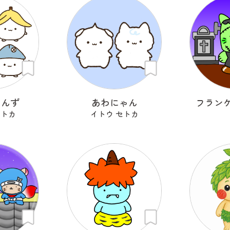
ゃんず
あわにゃん
フラン
セトカ
イトウ セトカ