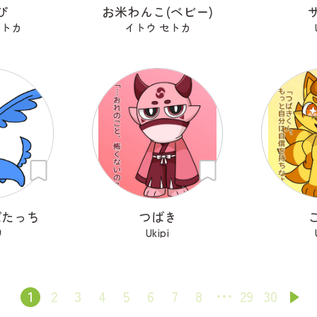
ぴ
お米わんこ(ベビー)
セトカ
イトウ セトカ
ぱたっち
つばき
り
Ukipi
1
2
3
4
5
6
7
8
29
30