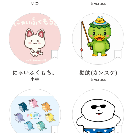
リコ
trycross
にゃいふくもち。
勘助(カンスケ)
小林
trycross