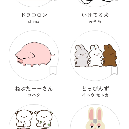
ドラコロン
いけてる犬
shima
みそら
ねぶたーーさん
とっぴんず
コハク
イトウ セトカ