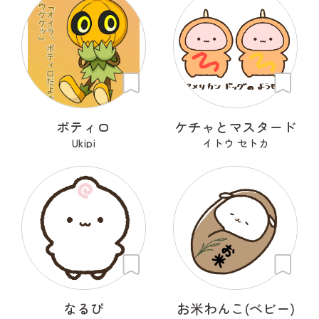
ポティロ
ケチャとマスタード
Ukipi
イトウ セトカ
なるぴ
お米わんこ(ベビー)