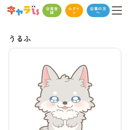
会員登
ログイ
企業の方
録
ン
へ
うるふ