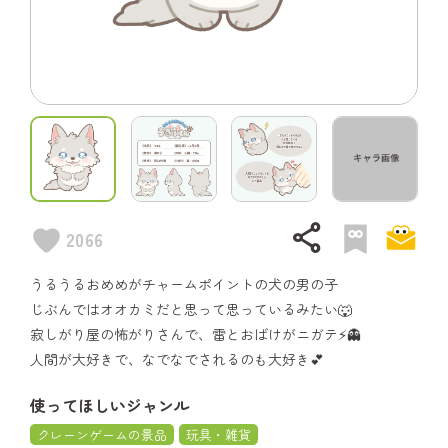
share
2066
うるうるおめめがチャームポイントの犬の男の子
じぶんではオオカミだと思って思っているみたい🐺
寂しがり屋の怖がりさんで、雷とおばけがニガテ⚡️👻
人間が大好きで、なでなでされるのも大好き💕
使ってほしいジャンル
クレーンゲームの景品
玩具・雑貨