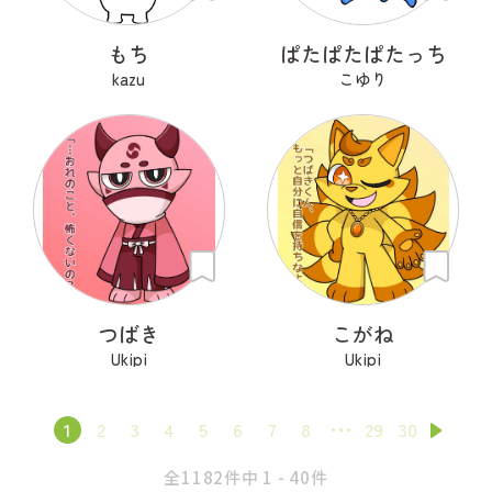
もち
ぱたぱたぱたっち
kazu
こゆり
つばき
こがね
Ukipi
Ukipi
1
2
3
4
5
6
7
8
29
30
全1182件中 1 - 40件