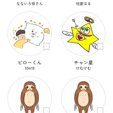
なないろ母さん
佐倉はる
ピローくん
チャン星
10m18
けむけむ