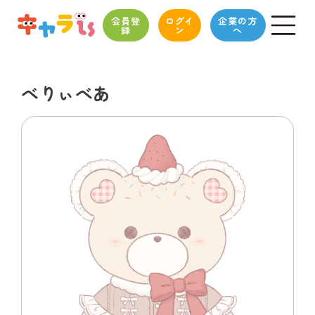
会員登
ログイ
企業の方
録
ン
へ
べりぃべあ