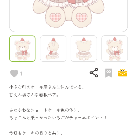
share
1
小さな町のケーキ屋さんに住んでいる、
甘えん坊さんな看板ベア。
ふわふわなショートケーキ色の体に、
ちょこんと乗っかったいちごがチャームポイント！
今日もケーキの香りと共に、