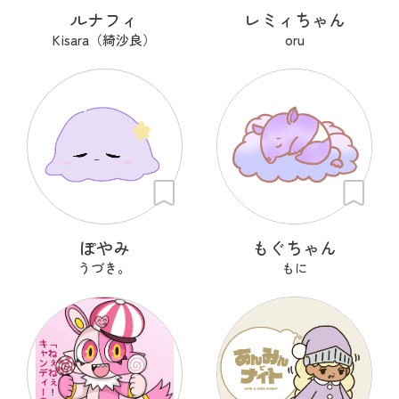
ルナフィ
レミィちゃん
Kisara（綺沙良）
oru
ぽやみ
もぐちゃん
うづき。
もに