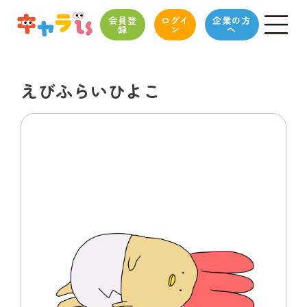
会員登
ログイ
企業の方
録
ン
へ
えびふらいひよこ