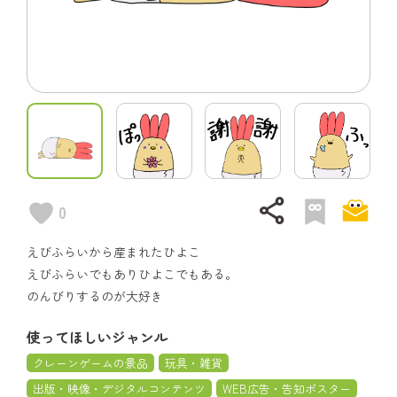
share
0
えびふらいから産まれたひよこ
えびふらいでもありひよこでもある。
のんびりするのが大好き
使ってほしいジャンル
クレーンゲームの景品
玩具・雑貨
出版・映像・デジタルコンテンツ
WEB広告・告知ポスター