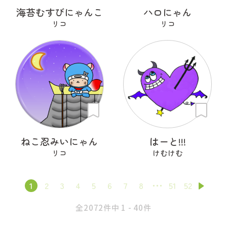
海苔むすびにゃんこ
ハロにゃん
リコ
リコ
ねこ忍みいにゃん
はーと!!!
リコ
けむけむ
1
2
3
4
5
6
7
8
51
52
全2072件中 1 - 40件