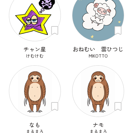
チャン星
おねむい 雲ひつじ
けむけむ
MIKOTTO
なも
ナモ
まるまろ
まるまろ