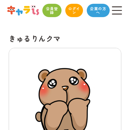
会員登
ログイ
企業の方
録
ン
へ
きゅるりんクマ