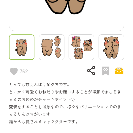
share
762
とっても甘えんぼうなクマです。
とにかく可愛くおねだりやお願いすることが得意できゅるき
ゅるのおめめがチャームポイント♡
変装をすることも得意なので、様々なバリエーションでのき
ゅるりんクマがいます。
誰からも愛されるキャラクターです。