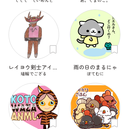
ててて ていめんと
あ。くまのこ。
レイヨウ剣士アイベクサー
雨の日のまるにゃ
埴輪でござる
ぽてむに