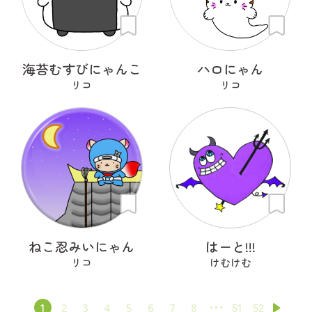
海苔むすびにゃんこ
ハロにゃん
リコ
リコ
ねこ忍みいにゃん
はーと!!!
リコ
けむけむ
1
2
3
4
5
6
7
8
51
52