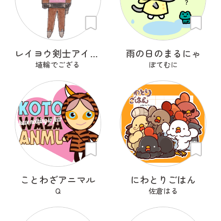
レイヨウ剣士アイベクサー
雨の日のまるにゃ
埴輪でござる
ぽてむに
ことわざアニマル
にわとりごはん
Q
佐倉はる