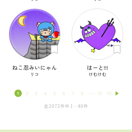
ねこ忍みいにゃん
はーと!!!
リコ
けむけむ
1
2
3
4
5
6
7
8
51
52
全2072件中 1 - 40件