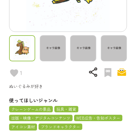
share
1
ぬいぐるみが好き
使ってほしいジャンル
クレーンゲームの景品
玩具・雑貨
出版・映像・デジタルコンテンツ
WEB広告・告知ポスター
アイコン素材
ブランドキャラクター