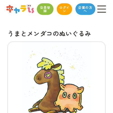
会員登
ログイ
企業の方
録
ン
へ
うまとメンダコのぬいぐるみ