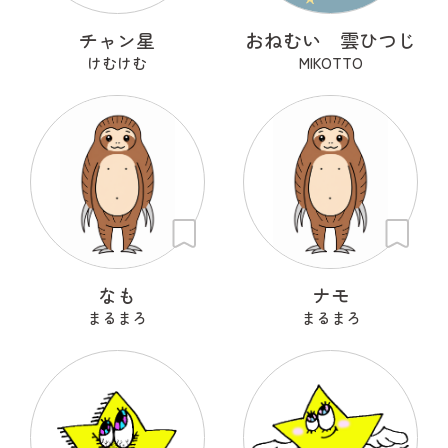
チャン星
おねむい 雲ひつじ
けむけむ
MIKOTTO
なも
ナモ
まるまろ
まるまろ