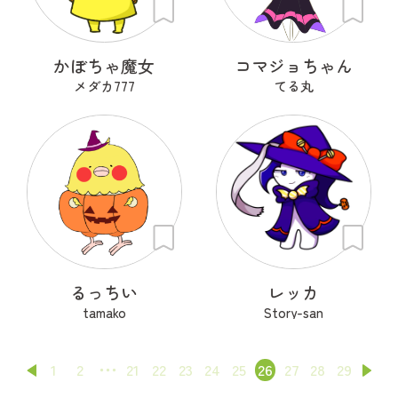
かぼちゃ魔女
コマジョちゃん
メダカ777
てる丸
るっちい
レッカ
tamako
Story-san
1
2
21
22
23
24
25
26
27
28
29