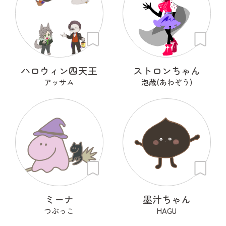
ハロウィン四天王
ストロンちゃん
アッサム
泡蔵(あわぞう)
ミーナ
墨汁ちゃん
つぶっこ
HAGU